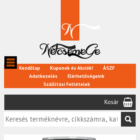
Kezdőlap
Kuponok és Akciók!
ÁSZF
Adatkezelés
Elérhetőségeink
Szállítási Feltételek
Kosár