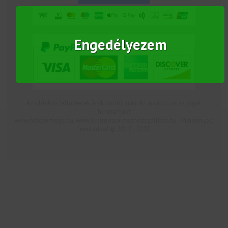
Engedélyezem
Az oldalon feltüntetek árak bruttó árak. Az árváltoztatás jogát
fenntartjuk!
www.netcsemege.hu, www.elelmiszer-hazhozszallitas.hu - Minden jog
fenntartva! © 2012 - 2020