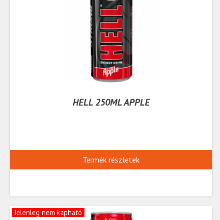
HELL 250ML APPLE
Termék részletek
Jelenleg nem kapható