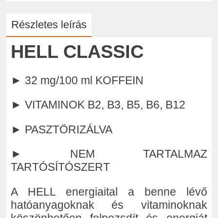
Részletes leírás
HELL CLASSIC
► 32 mg/100 ml KOFFEIN
► VITAMINOK B2, B3, B5, B6, B12
► PASZTÖRIZÁLVA
► NEM TARTALMAZ
TARTÓSÍTÓSZERT
A HELL energiaital a benne lévő
hatóanyagoknak és vitaminoknak
köszönhetően felpezsdít és energiát