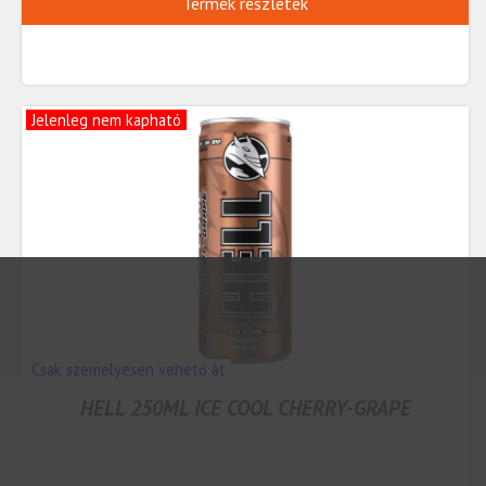
Termék részletek
Jelenleg nem kapható
Csak személyesen vehető át
HELL 250ML ICE COOL CHERRY-GRAPE