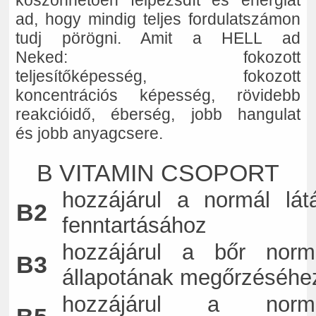
ad, hogy mindig teljes fordulatszámon
tudj pörögni. Amit a HELL ad
Neked: fokozott
teljesítőképesség, fokozott
koncentrációs képesség, rövidebb
reakcióidő, éberség, jobb hangulat
és jobb anyagcsere.
B VITAMIN CSOPORT
hozzájárul a normál lát
B2
fenntartásához
hozzájárul a bőr norm
B3
állapotának megőrzéséhe
hozzájárul a norm