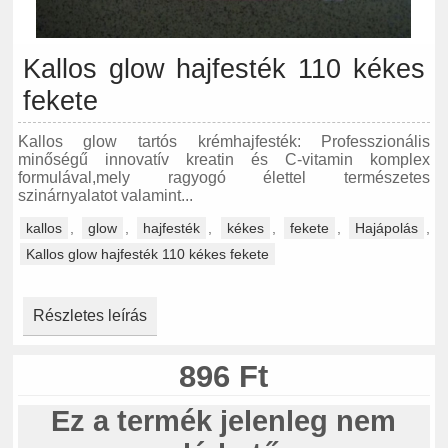
Kallos glow hajfesték 110 kékes
fekete
Kallos glow tartós krémhajfesték: Professzionális
minőségű innovatív kreatin és C-vitamin komplex
formulával,mely ragyogó élettel természetes
szinárnyalatot valamint...
kallos
,
glow
,
hajfesték
,
kékes
,
fekete
,
Hajápolás
,
Kallos glow hajfesték 110 kékes fekete
Részletes leírás
896 Ft
Ez a termék jelenleg nem