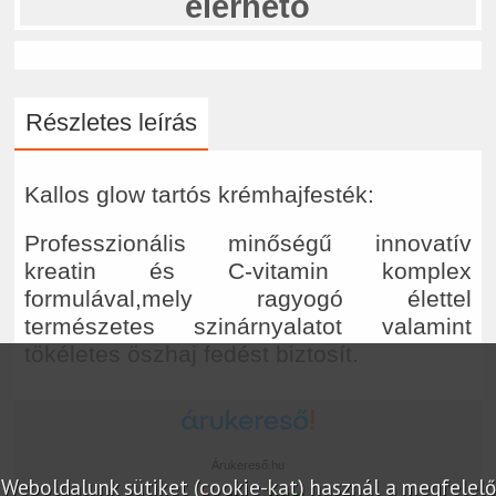
elérhető
Részletes leírás
Kallos glow tartós krémhajfesték:
Professzionális minőségű innovatív
kreatin és C-vitamin komplex
formulával,mely ragyogó élettel
természetes szinárnyalatot valamint
tökéletes öszhaj fedést biztosít.
Árukereső.hu
Weboldalunk sütiket (cookie-kat) használ a megfelelő