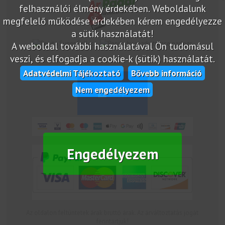
felhasználói élmény érdekében. Weboldalunk
megfelelő működése érdekében kérem engedélyezze
a sütik használatát!
marketplace partner
A weboldal további használatával Ön tudomásul
veszi, és elfogadja a cookie-k (sütik) használatát.
Adatvédelmi Tájékoztató
Bővebb információ
Nem engedélyezem
Engedélyezem
Az oldalon feltüntetek árak bruttó árak. Az árváltoztatás jogát
fenntartjuk!