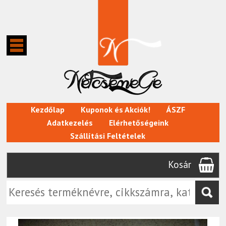
Kezdőlap
Kuponok és Akciók!
ÁSZF
Adatkezelés
Elérhetőségeink
Szállítási Feltételek
Kosár