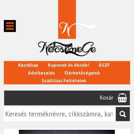
Kezdőlap
Kuponok és Akciók!
ÁSZF
Adatkezelés
Elérhetőségeink
Szállítási Feltételek
Kosár