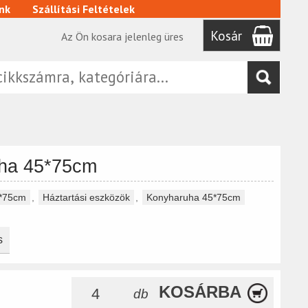
nk
Szállítási Feltételek
Kosár
Az Ön kosara jelenleg üres
ha 45*75cm
*75cm
,
Háztartási eszközök
,
Konyharuha 45*75cm
s
KOSÁRBA
db