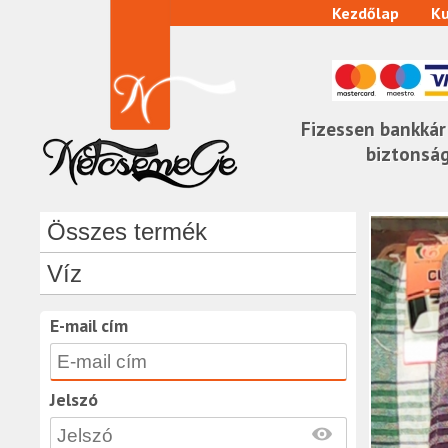
Kezdőlap
Ku
Fizessen bankkár
biztonsá
Összes termék
Víz
E-mail cím
Jelszó