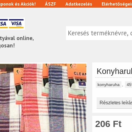
ponok és Akciók!
ÁSZF
Adatkezelés
Elérhetőségei
tyával online,
gosan!
Konyharu
konyharuha
,
45
Részletes leírá
206 Ft