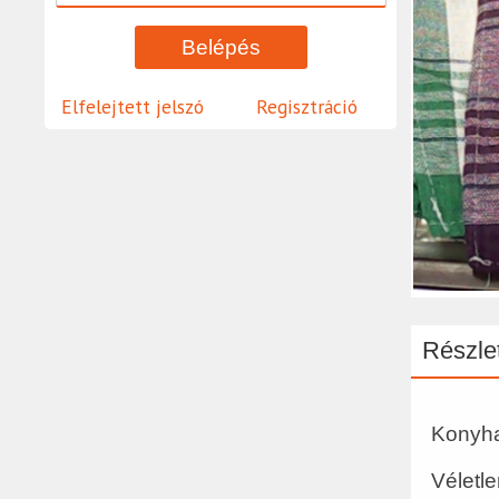
Elfelejtett jelszó
Regisztráció
Részlet
Konyh
Véletle