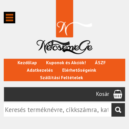
Kezdőlap
Kuponok és Akciók!
ÁSZF
Adatkezelés
Elérhetőségeink
Szállítási Feltételek
Kosár