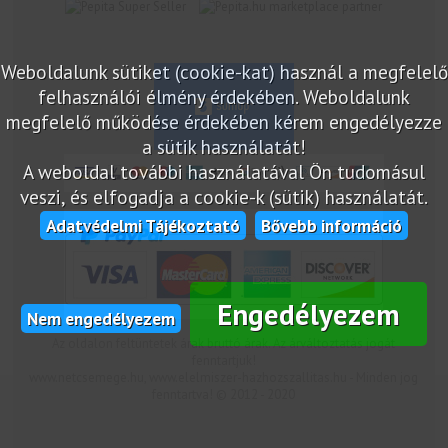
marketplace partner
Weboldalunk sütiket (cookie-kat) használ a megfelelő
felhasználói élmény érdekében. Weboldalunk
megfelelő működése érdekében kérem engedélyezze
a sütik használatát!
A weboldal további használatával Ön tudomásul
veszi, és elfogadja a cookie-k (sütik) használatát.
Adatvédelmi Tájékoztató
Bővebb információ
Engedélyezem
Nem engedélyezem
Az oldalon feltüntetek árak bruttó árak. Az árváltoztatás jogát
fenntartjuk!
www.netcsemege.hu, www.elelmiszer-hazhozszallitas.hu - Minden jog
fenntartva! © 2012 - 2020