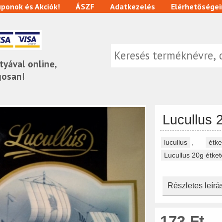
ponok és Akciók!
ÁSZF
Adatkezelés
Elérhetőségei
tyával online,
gosan!
Lucullus 2
lucullus
,
étke
Lucullus 20g étketé
Részletes leírá
173 Ft