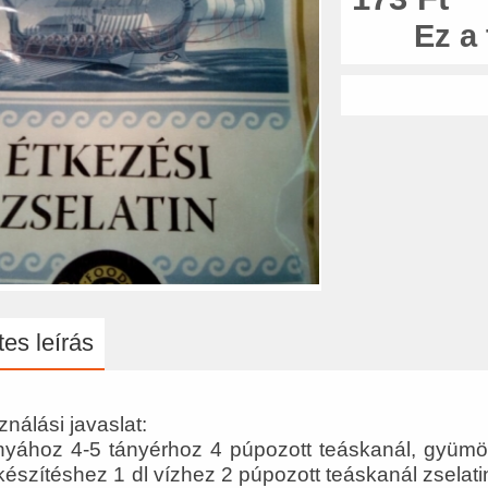
Ez a
es leírás
nálási javaslat:
yához 4-5 tányérhoz 4 púpozott teáskanál, gyümöl
készítéshez 1 dl vízhez 2 púpozott teáskanál zselati