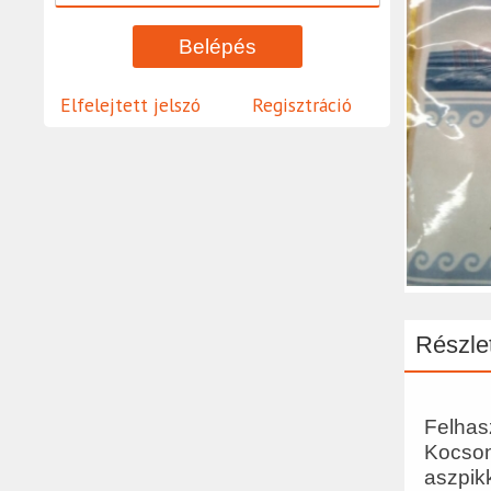
Elfelejtett jelszó
Regisztráció
Részlet
Felhasz
Kocson
aszpik