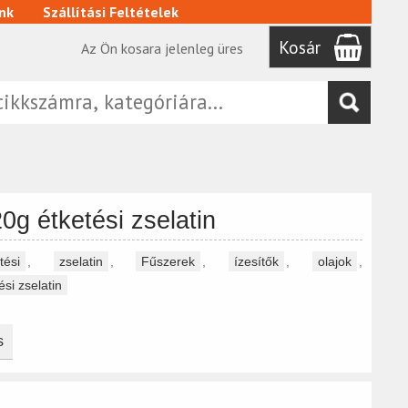
nk
Szállítási Feltételek
Kosár
Az Ön kosara jelenleg üres
0g étketési zselatin
tési
,
zselatin
,
Fűszerek
,
ízesítők
,
olajok
,
si zselatin
s