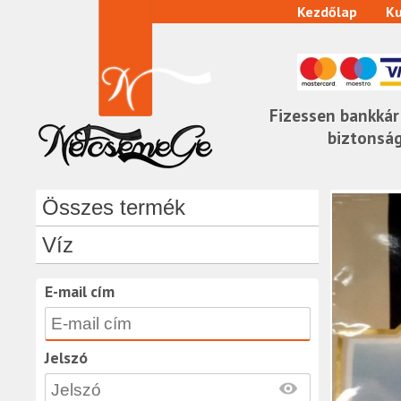
Kezdőlap
Ku
Fizessen bankkár
biztonsá
Összes termék
Víz
E-mail cím
Jelszó