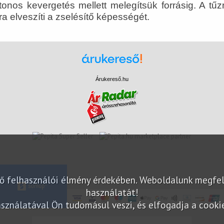
tonos kevergetés mellett melegítsük forrásig. A tűzr
a elveszíti a zselésítő képességét.
Árukereső.hu
marketplace partner
elő felhasználói élmény érdekében. Weboldalunk megfe
használatát!
sználatával Ön tudomásul veszi, és elfogadja a cookie-