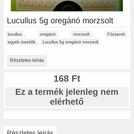
Lucullus 5g oregánó morzsolt
lucullus
,
oregánó
,
morzsolt
,
Fűszerek
,
egyéb ízesítők
,
Lucullus 5g oregánó morzsolt
Részletes leírás
168 Ft
Ez a termék jelenleg nem
elérhető
Részletes leírás