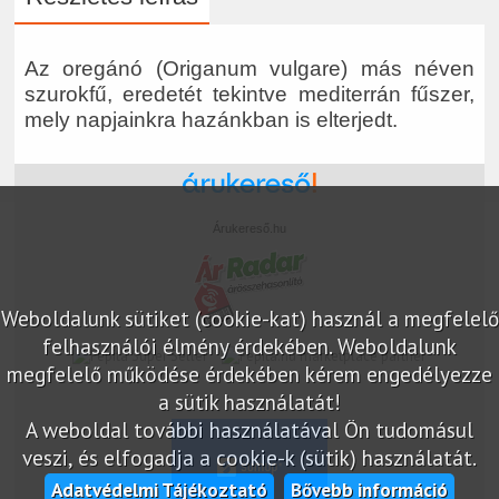
Az oregánó (Origanum vulgare) más néven
szurokfű, eredetét tekintve mediterrán fűszer,
mely napjainkra hazánkban is elterjedt.
Árukereső.hu
Weboldalunk sütiket (cookie-kat) használ a megfelelő
felhasználói élmény érdekében. Weboldalunk
marketplace partner
megfelelő működése érdekében kérem engedélyezze
a sütik használatát!
A weboldal további használatával Ön tudomásul
veszi, és elfogadja a cookie-k (sütik) használatát.
Adatvédelmi Tájékoztató
Bővebb információ