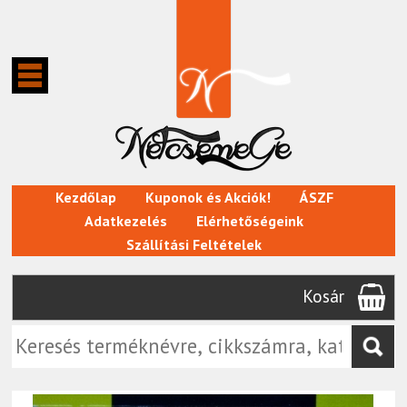
Kezdőlap
Kuponok és Akciók!
ÁSZF
Adatkezelés
Elérhetőségeink
Szállítási Feltételek
Kosár