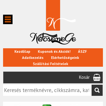
Kezdőlap
Kuponok és Akciók!
ÁSZF
Adatkezelés
Elérhetőségeink
Szállítási Feltételek
Kosár