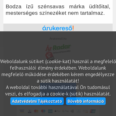
Bodza ízű szénsavas márka üdítőital,
mesterséges színezéket nem tartalmaz.
Árukereső.hu
Weboldalunk sütiket (cookie-kat) használ a megfelelő
felhasználói élmény érdekében. Weboldalunk
marketplace partner
megfelelő működése érdekében kérem engedélyezze
a sütik használatát!
A weboldal további használatával Ön tudomásul
veszi, és elfogadja a cookie-k (sütik) használatát.
Adatvédelmi Tájékoztató
Bővebb információ