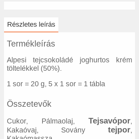
Részletes leírás
Termékleírás
Alpesi tejcsokoládé joghurtos krém
töltelékkel (50%).
1 sor = 20 g, 5 x 1 sor = 1 tábla
Összetevők
Tejsavópor
Cukor, Pálmaolaj,
,
tejpor
Kakaóvaj, Sovány
,
Kakaómassza,