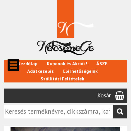
Kezdőlap
Kuponok és Akciók!
ÁSZF
Adatkezelés
Elérhetőségeink
Szállítási Feltételek
Kosár