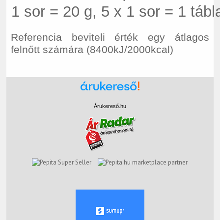
1 sor = 20 g, 5 x 1 sor = 1 tábl
Referencia beviteli érték egy átlagos
felnőtt számára (8400kJ/2000kcal)
Árukereső.hu
marketplace partner