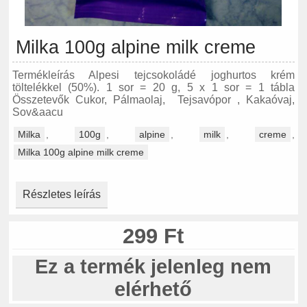
Milka 100g alpine milk creme
Termékleírás Alpesi tejcsokoládé joghurtos krém
töltelékkel (50%). 1 sor = 20 g, 5 x 1 sor = 1 tábla
Összetevők Cukor, Pálmaolaj, Tejsavópor , Kakaóvaj,
Sov&aacu
Milka
,
100g
,
alpine
,
milk
,
creme
,
Milka 100g alpine milk creme
Részletes leírás
299 Ft
Ez a termék jelenleg nem
elérhető