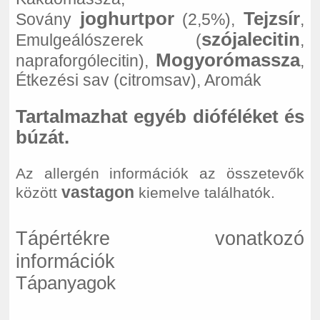
joghurtpor
Tejzsír
Sovány
(2,5%),
,
szójalecitin
Emulgeálószerek (
,
Mogyorómassza
napraforgólecitin),
,
Étkezési sav (citromsav), Aromák
Tartalmazhat egyéb dióféléket és
búzát.
Az allergén információk az összetevők
vastagon
között
kiemelve találhatók.
Tápértékre vonatkozó
információk
Tápanyagok