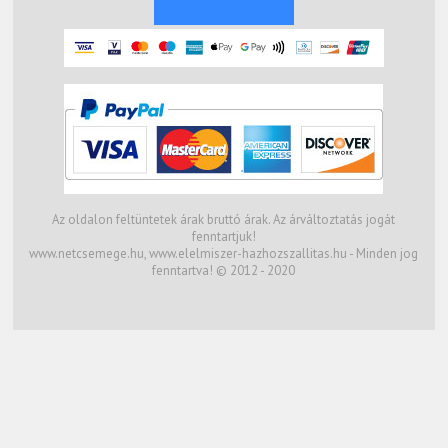
Az oldalon feltüntetek árak bruttó árak. Az árváltoztatás jogát
fenntartjuk!
www.netcsemege.hu, www.elelmiszer-hazhozszallitas.hu - Minden jog
fenntartva! © 2012 - 2020