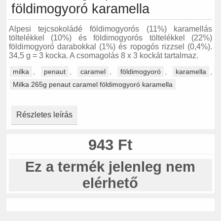
földimogyoró karamella
Alpesi tejcsokoládé földimogyorós (11%) karamellás
töltelékkel (10%) és földimogyorós töltelékkel (22%)
földimogyoró darabokkal (1%) és ropogós rizzsel (0,4%).
34,5 g = 3 kocka. A csomagolás 8 x 3 kockát tartalmaz.
milka
,
penaut
,
caramel
,
földimogyoró
,
karamella
,
Milka 265g penaut caramel földimogyoró karamella
Részletes leírás
943 Ft
Ez a termék jelenleg nem
elérhető