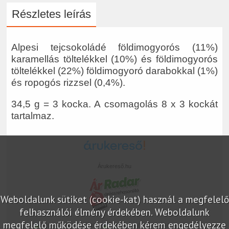
Részletes leírás
Alpesi tejcsokoládé földimogyorós (11%)
karamellás töltelékkel (10%) és földimogyorós
töltelékkel (22%) földimogyoró darabokkal (1%)
és ropogós rizzsel (0,4%).
34,5 g = 3 kocka. A csomagolás 8 x 3 kockát
tartalmaz.
Árukereső.hu
Weboldalunk sütiket (cookie-kat) használ a megfelelő
felhasználói élmény érdekében. Weboldalunk
megfelelő működése érdekében kérem engedélyezze
marketplace partner