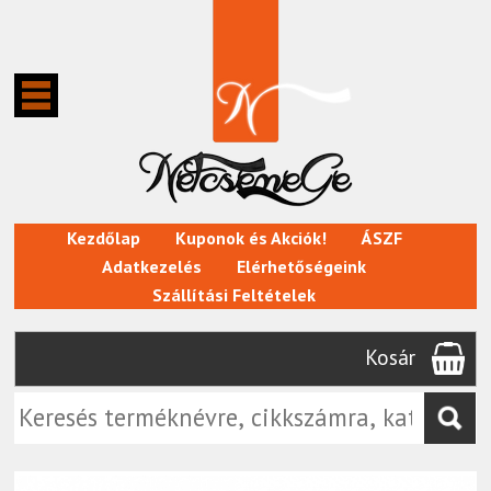
Kezdőlap
Kuponok és Akciók!
ÁSZF
Adatkezelés
Elérhetőségeink
Szállítási Feltételek
Kosár