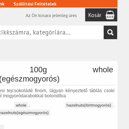
nk
Szállítási Feltételek
Kosár
Az Ön kosara jelenleg üres
ka 100g whole
s(egészmogyorós)
esi tejcsokoládé finom, lágyan kényeztető táblás csoki
ől mogyoródarabokkal bolondítva
,
whole
,
hazelnuts(törtmogyorós)
,
 hazelnuts(egészmogyorós)