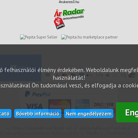
Árukereső.hu
marketplace partner
elő felhasználói élmény érdekében. Weboldalunk megfe
használatát!
sználatával Ön tudomásul veszi, és elfogadja a cookie-
En
tató
Bővebb információ
Nem engedélyezem
Az oldalon feltüntetek árak bruttó árak. Az árváltoztatás jogát fenntartjuk!
csemege.hu, www.elelmiszer-hazhozszallitas.hu - Minden jog fenntartva! © 201