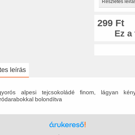
Részletes leírá
299 Ft
Ez a
es leírás
gyorós alpesi tejcsokoládé finom, lágyan kén
ódarabokkal bolondítva