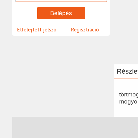
Elfelejtett jelszó
Regisztráció
Részlet
törtmo
mogyor