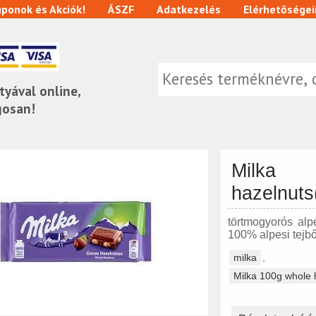
ponok és Akciók!
ÁSZF
Adatkezelés
Elérhetőségei
tyával online,
gosan!
Mil
hazelnut
törtmogyorós alp
100% alpesi tejb
milka
Milka 100g whole