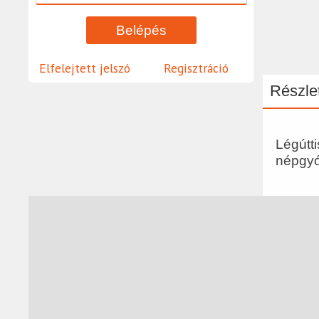
Elfelejtett jelszó
Regisztráció
Részlet
Légútt
népgyó