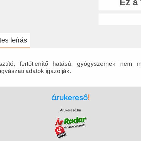
Ez a
es leírás
isztító, fertőtlenítő hatású, gyógyszernek nem
gyászati adatok igazolják.
Árukereső.hu