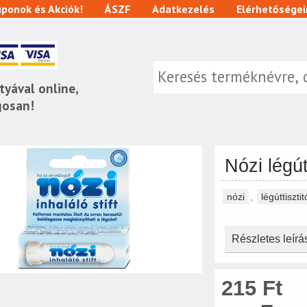
ponok és Akciók!
ÁSZF
Adatkezelés
Elérhetőségei
tyával online,
gosan!
Nózi légút
nózi
,
légúttisztit
Részletes leírá
215 Ft