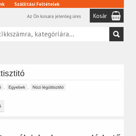
nk
Szállítási Feltételek
Kosár
Az Ön kosara jelenleg üres
tisztitó
ó
,
Egyebek
,
Nózi légúttisztitó
s