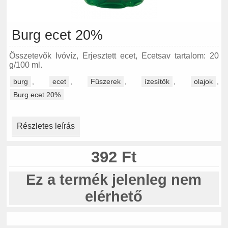
Burg ecet 20%
Összetevők Ivóvíz, Erjesztett ecet, Ecetsav tartalom: 20
g/100 ml.
burg
,
ecet
,
Fűszerek
,
ízesítők
,
olajok
,
Burg ecet 20%
Részletes leírás
392 Ft
Ez a termék jelenleg nem
elérhető