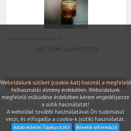
Csak személyesen vehető át
CHEF 500ML ALMAECET 5%
Weboldalunk sütiket (cookie-kat) használ a megfelelő
Termék részletek
felhasználói élmény érdekében. Weboldalunk
megfelelő működése érdekében kérem engedélyezze
a sütik használatát!
A weboldal további használatával Ön tudomásul
veszi, és elfogadja a cookie-k (sütik) használatát.
Adatvédelmi Tájékoztató
Bővebb információ
Árukereső.hu