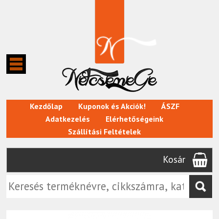
Kezdőlap
Kuponok és Akciók!
ÁSZF
Adatkezelés
Elérhetőségeink
Szállítási Feltételek
Kosár