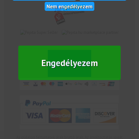
Nem engedélyezem
marketplace partner
Engedélyezem
Az oldalon feltüntetek árak bruttó árak. Az árváltoztatás jogát