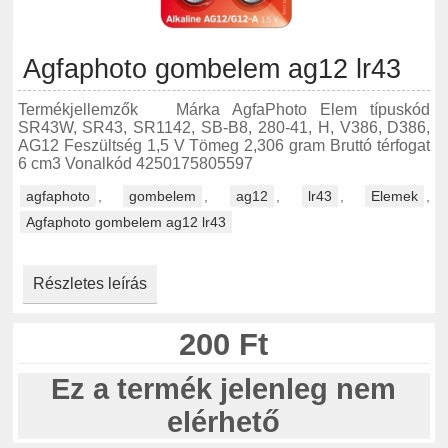
Agfaphoto gombelem ag12 lr43
Termékjellemzők Márka AgfaPhoto Elem típuskód
SR43W, SR43, SR1142, SB-B8, 280-41, H, V386, D386,
AG12 Feszültség 1,5 V Tömeg 2,306 gram Bruttó térfogat
6 cm3 Vonalkód 4250175805597
agfaphoto
,
gombelem
,
ag12
,
lr43
,
Elemek
,
Agfaphoto gombelem ag12 lr43
Részletes leírás
200 Ft
Ez a termék jelenleg nem
elérhető