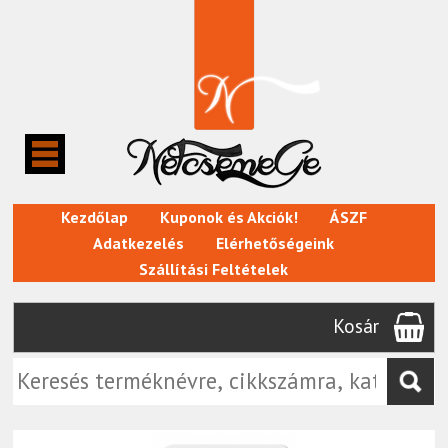
Kezdőlap
Kuponok és Akciók!
ÁSZF
Adatkezelés
Elérhetőségeink
Szállítási Feltételek
Kosár