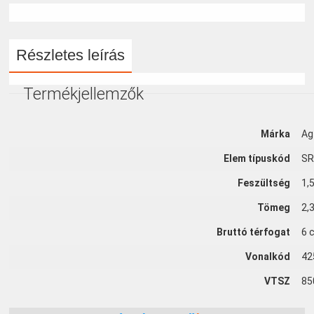
Részletes leírás
Termékjellemzők
Márka
Ag
Elem típuskód
SR
Feszültség
1,
Tömeg
2,
Bruttó térfogat
6 
Vonalkód
42
VTSZ
85