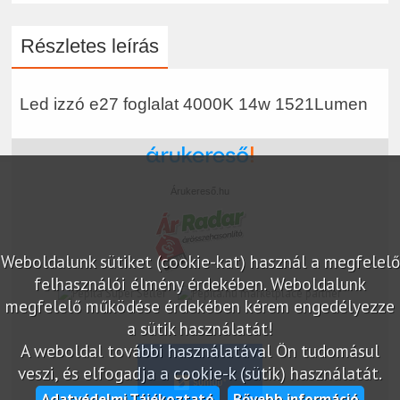
Részletes leírás
Led izzó e27 foglalat 4000K 14w 1521Lumen
Árukereső.hu
Weboldalunk sütiket (cookie-kat) használ a megfelelő
felhasználói élmény érdekében. Weboldalunk
marketplace partner
megfelelő működése érdekében kérem engedélyezze
a sütik használatát!
A weboldal további használatával Ön tudomásul
veszi, és elfogadja a cookie-k (sütik) használatát.
Adatvédelmi Tájékoztató
Bővebb információ