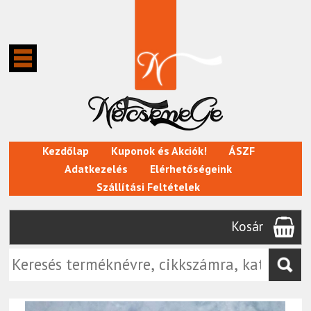
Kezdőlap
Kuponok és Akciók!
ÁSZF
Adatkezelés
Elérhetőségeink
Szállítási Feltételek
Kosár