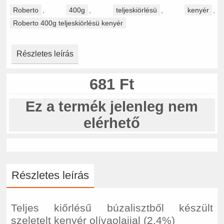
Roberto
,
400g
,
teljeskiörlésü
,
kenyér
,
Roberto 400g teljeskiörlésü kenyér
Részletes leírás
681 Ft
Ez a termék jelenleg nem
elérhető
Részletes leírás
Teljes kiőrlésű búzalisztből készült
szeletelt kenyér olívaolajjal (2,4%)