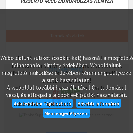
ROBERTO 400G DURUMBÚZÁS KENYÉR
Termék részletek
Weboldalunk sütiket (cookie-kat) használ a megfelelő
felhasználói élmény érdekében. Weboldalunk
megfelelő működése érdekében kérem engedélyezze
a sütik használatát!
Árukereső.hu
A weboldal további használatával Ön tudomásul
veszi, és elfogadja a cookie-k (sütik) használatát.
Adatvédelmi Tájékoztató
Bővebb információ
Nem engedélyezem
marketplace partner