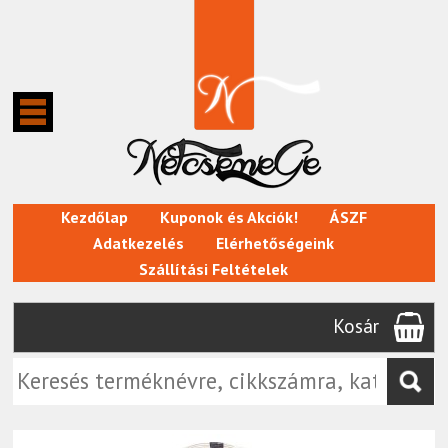
Kezdőlap
Kuponok és Akciók!
ÁSZF
Adatkezelés
Elérhetőségeink
Szállítási Feltételek
Kosár