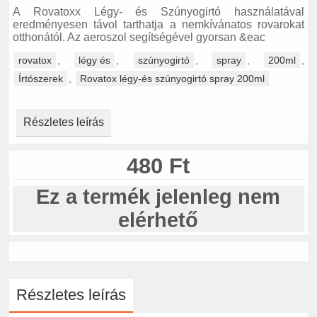
A Rovatoxx Légy- és Szúnyogirtó használatával
eredményesen távol tarthatja a nemkívánatos rovarokat
otthonától. Az aeroszol segítségével gyorsan &eac
rovatox
,
légy és
,
szúnyogirtó
,
spray
,
200ml
,
Írtószerek
,
Rovatox légy-és szúnyogirtó spray 200ml
Részletes leírás
480 Ft
Ez a termék jelenleg nem
elérhető
Részletes leírás