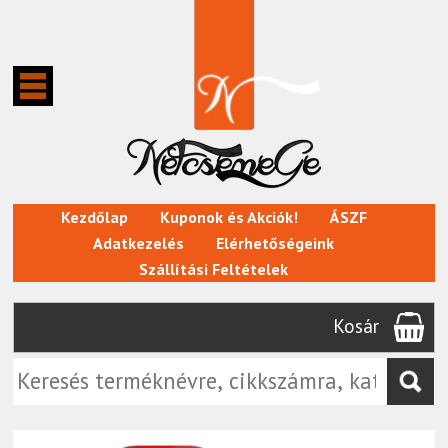
Kezdőlap
Kuponok és Akciók!
ÁSZF
Adatkezelés
Elérhetőségeink
Szállítási Feltételek
Kosár