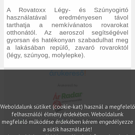
A Rovatoxx Légy- és Szúnyogirtó
használatával eredményesen távol
tarthatja a nemkívánatos rovarokat
otthonától. Az aeroszol segítségével
gyorsan és hatékonyan szabadulhat meg
a lakásában repülő, zavaró rovaroktól
(légy, szúnyog, molylepke).
Árukereső.hu
Weboldalunk sütiket (cookie-kat) használ a megfelelő
felhasználói élmény érdekében. Weboldalunk
marketplace partner
megfelelő működése érdekében kérem engedélyezze
a sütik használatát!