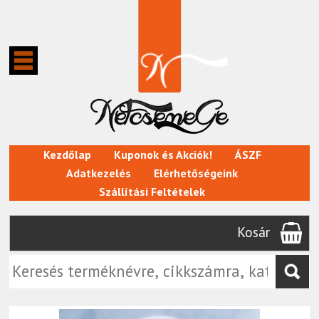
Kezdőlap
Kuponok és Akciók!
ÁSZF
Adatkezelés
Elérhetőségeink
Szállítási Feltételek
Kosár