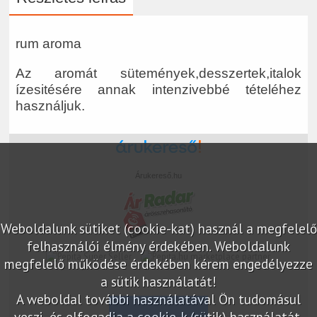
rum aroma
Az aromát sütemények,desszertek,italok
ízesitésére annak intenzivebbé tételéhez
használjuk.
Árukereső.hu
Weboldalunk sütiket (cookie-kat) használ a megfelelő
felhasználói élmény érdekében. Weboldalunk
marketplace partner
megfelelő működése érdekében kérem engedélyezze
a sütik használatát!
A weboldal további használatával Ön tudomásul
veszi, és elfogadja a cookie-k (sütik) használatát.