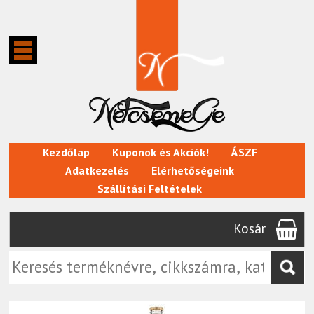
Kezdőlap
Kuponok és Akciók!
ÁSZF
Adatkezelés
Elérhetőségeink
Szállítási Feltételek
Kosár