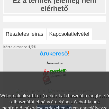
Ez a termék jelenleg nem
elérhető
Részletes leírás
Kapcsolatfelvétel
Körte almabor 4,5%
Árukereső.hu
marketplace partner
Weboldalunk sütiket (cookie-kat) használ a megfelelő
felhasználói élmény érdekében. Weboldalunk
megfelelő működése érdekében kérem engedélyezze