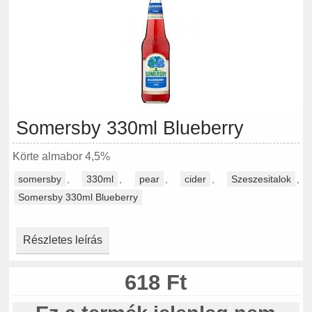
Somersby 330ml Blueberry
Körte almabor 4,5%
somersby
,
330ml
,
pear
,
cider
,
Szeszesitalok
,
Somersby 330ml Blueberry
Részletes leírás
618 Ft