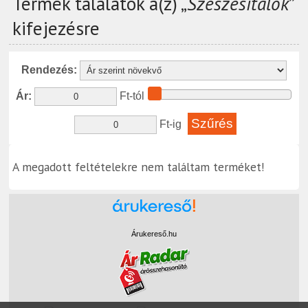
Termék találatok a(z) „
Szeszesitalok
”
kifejezésre
Rendezés:
Ár:
Ft-tól
Ft-ig
A megadott feltételekre nem találtam terméket!
Árukereső.hu