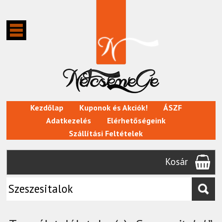
Kezdőlap
Kuponok és Akciók!
ÁSZF
Adatkezelés
Elérhetőségeink
Szállítási Feltételek
Kosár