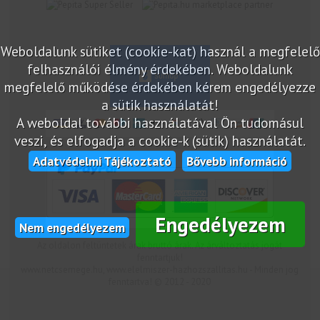
marketplace partner
Weboldalunk sütiket (cookie-kat) használ a megfelelő
felhasználói élmény érdekében. Weboldalunk
megfelelő működése érdekében kérem engedélyezze
a sütik használatát!
A weboldal további használatával Ön tudomásul
veszi, és elfogadja a cookie-k (sütik) használatát.
Adatvédelmi Tájékoztató
Bővebb információ
Engedélyezem
Nem engedélyezem
Az oldalon feltüntetek árak bruttó árak. Az árváltoztatás jogát
fenntartjuk!
www.netcsemege.hu, www.elelmiszer-hazhozszallitas.hu - Minden jog
fenntartva! © 2012 - 2020