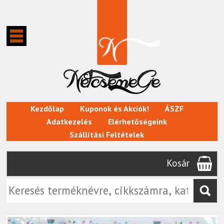
Kezdőlap
Kuponok és Akciók!
ÁSZF
Adatkezelés
Elérhetőségeink
Szállítási Feltételek
Kosár