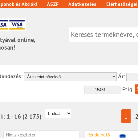
ponok és Akciók!
ÁSZF
Adatkezelés
Elérhetőségei
tyával online,
gosan!
Rendezés:
Ár:
Ft-ig
ok:
1 - 16 (2 175)
1
Nincs készleten
Rendelhető