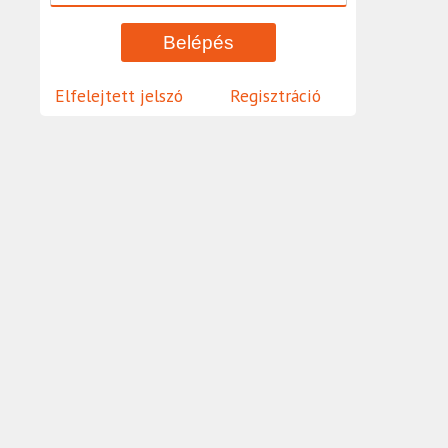
Elfelejtett jelszó
Regisztráció