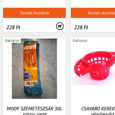
Termék részletek
Termék részlet
228 Ft
228 Ft
Raktáron
Raktáron
MODY SZEMETESZSÁK 30L
CSAVARÓ KEREK
50*60 20DB
VÖDÖRHÖZ