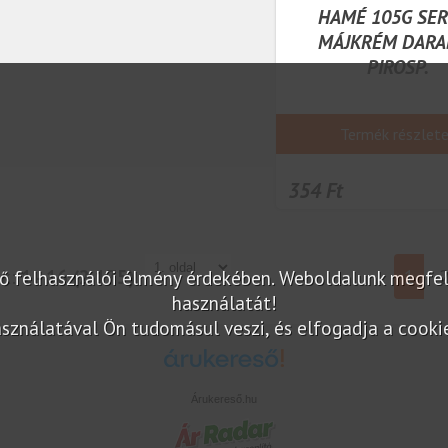
HAMÉ 105G SE
MÁJKRÉM DARA
PIROSP.
Termék részlet
354 Ft
ok:
1 - 16 (2 175)
1
elő felhasználói élmény érdekében. Weboldalunk megfe
használatát!
sználatával Ön tudomásul veszi, és elfogadja a cookie-
Árukereső.hu