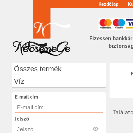
Kezdőlap
Ku
Fizessen bankkár
biztonsá
Összes termék
Víz
E-mail cím
Találat
Jelszó