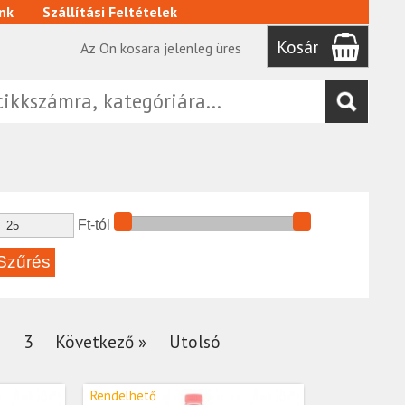
nk
Szállítási Feltételek
Kosár
Az Ön kosara jelenleg üres
Ft-tól
2
3
Következő »
Utolsó
Rendelhető