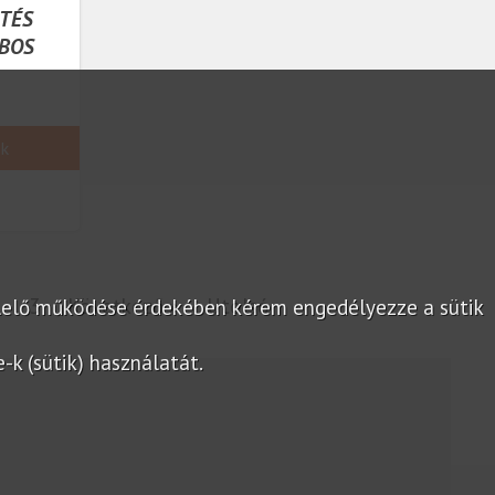
RTÉS
BOS
ek
2
3
Következő »
Utolsó
lelő működése érdekében kérem engedélyezze a sütik
k (sütik) használatát.