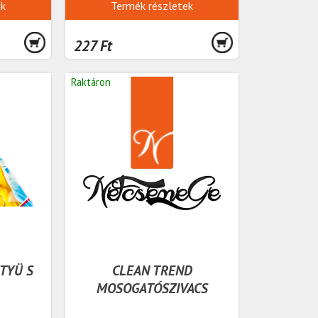
ek
Termék részletek
227 Ft
Raktáron
TYÜ S
CLEAN TREND
MOSOGATÓSZIVACS