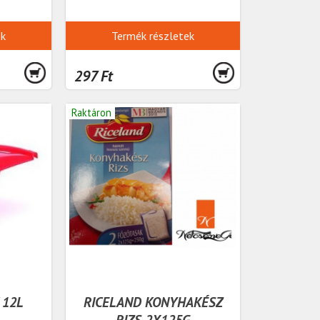
ek
Termék részletek
297 Ft
Raktáron
 12L
RICELAND KONYHAKÉSZ
RIZS 2X125G