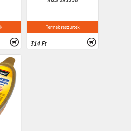
ek
Termék részletek
314 Ft