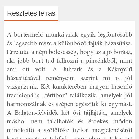
Részletes leírás
A bortermelő munkájának egyik legfontosabb
és legszebb része a különböző fajták házasítása.
Erre utal a népi bölcsesség, hogy az a jó borász,
aki jobb bort tud felhozni a pincénkből, mint
ami ott volt. A Juhfark és a Kéknyelű
házasításával reményeim szerint mi is jól
vizsgázunk. Két karakterében nagyon hasonló
tradicionális „férfibor” találkozik, amelyek jól
harmonizálnak és szépen egészítik ki egymást.
A Balaton-felvidék két ősi tájfajtája, amelyek
máshol nem találhatók és érdekes módon
mindkettő a szőlőtőke fizikai megjelenéséről
kapta nevét; a Juhfark, vagy ahogy Jókai írt