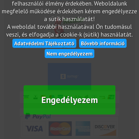
felhasználói élmény érdekében. Weboldalunk
megfelelő működése érdekében kérem engedélyezze
Árukereső.hu
a sütik használatát!
A weboldal további használatával Ön tudomásul
veszi, és elfogadja a cookie-k (sütik) használatát.
Adatvédelmi Tájékoztató
Bővebb információ
marketplace partner
Nem engedélyezem
Engedélyezem