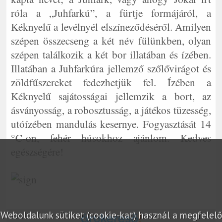
róla a „Juhfarkú”, a fürtje formájáról, a
Kéknyelű a levélnyél elszíneződéséről. Amilyen
szépen összecseng a két név fülünkben, olyan
szépen találkozik a két bor illatában és ízében.
Illatában a Juhfarkúra jellemző szőlővirágot és
zöldfűszereket fedezhetjük fel. Ízében a
Kéknyelű sajátosságai jellemzik a bort, az
ásványosság, a robosztusság, a játékos tüzesség,
utóízében mandulás kesernye. Fogyasztását 14
°C-on, fehér húsokhoz ajánlom. Kedves
egészségére!
Weboldalunk sütiket (cookie-kat) használ a megfelelő