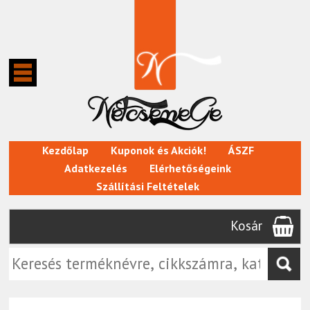
Kezdőlap
Kuponok és Akciók!
ÁSZF
Adatkezelés
Elérhetőségeink
Szállítási Feltételek
Kosár