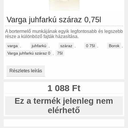
Varga juhfarkú száraz 0,75l
A bortermelő munkájának egyik legfontosabb és legszebb
része a különböző fajták házasítása.
varga
,
juhfarkú
,
száraz
,
0 75l
,
Borok
,
Varga juhfarkú száraz 0
,
75l
Részletes leírás
1 088 Ft
Ez a termék jelenleg nem
elérhető