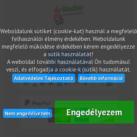
Weboldalunk sütiket (cookie-kat) használ a megfelelő
marketplace partner
felhasználói élmény érdekében. Weboldalunk
megfelelő működése érdekében kérem engedélyezze
a sütik használatát!
A weboldal további használatával Ön tudomásul
veszi, és elfogadja a cookie-k (sütik) használatát.
Adatvédelmi Tájékoztató
Bővebb információ
Engedélyezem
Nem engedélyezem
Az oldalon feltüntetek árak bruttó árak. Az árváltoztatás jogát