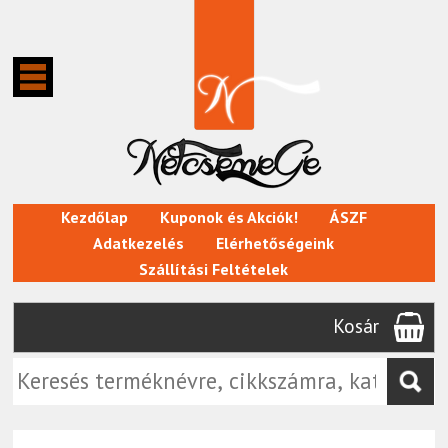
Kezdőlap
Kuponok és Akciók!
ÁSZF
Adatkezelés
Elérhetőségeink
Szállítási Feltételek
Kosár