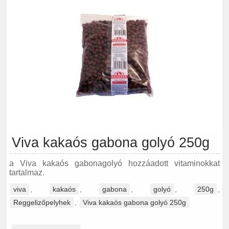
Viva kakaós gabona golyó 250g
a Viva kakaós gabonagolyó hozzáadott vitaminokkat
tartalmaz.
viva
,
kakaós
,
gabona
,
golyó
,
250g
,
Reggelizőpelyhek
,
Viva kakaós gabona golyó 250g