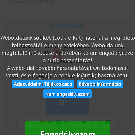
visszafordítandó.
Weboldalunk sütiket (cookie-kat) használ a megfelelő
Árukereső.hu
felhasználói élmény érdekében. Weboldalunk
megfelelő működése érdekében kérem engedélyezze
a sütik használatát!
A weboldal további használatával Ön tudomásul
marketplace partner
veszi, és elfogadja a cookie-k (sütik) használatát.
Adatvédelmi Tájékoztató
Bővebb információ
Nem engedélyezem
Engedélyezem