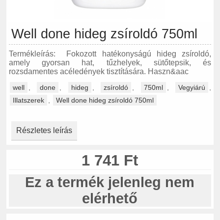
Well done hideg zsíroldó 750ml
Termékleírás: Fokozott hatékonyságú hideg zsíroldó,
amely gyorsan hat, tűzhelyek, sütőtepsik, és
rozsdamentes acéledények tisztítására. Haszn&aac
well
,
done
,
hideg
,
zsíroldó
,
750ml
,
Vegyiárú
,
Illatszerek
,
Well done hideg zsíroldó 750ml
Részletes leírás
1 741 Ft
Ez a termék jelenleg nem
elérhető