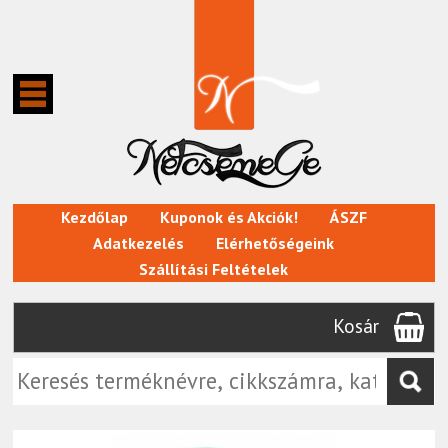
Kezdőlap
Kuponok és Akciók!
ÁSZF
Adatkezelés
Elérhetőségeink
Szállítási Feltételek
Kosár