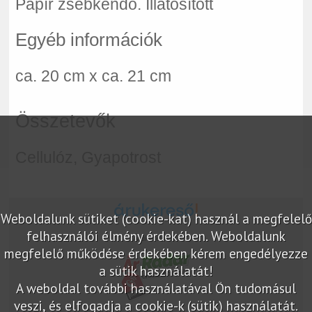
Papír zsebkendő. Illatosított
Egyéb információk
ca. 20 cm x ca. 21 cm
Összetevők
Cellulóz, Gyapotrost
Weboldalunk sütiket (cookie-kat) használ a megfelelő
felhasználói élmény érdekében. Weboldalunk
Árukereső.hu
megfelelő működése érdekében kérem engedélyezze
a sütik használatát!
A weboldal további használatával Ön tudomásul
veszi, és elfogadja a cookie-k (sütik) használatát.