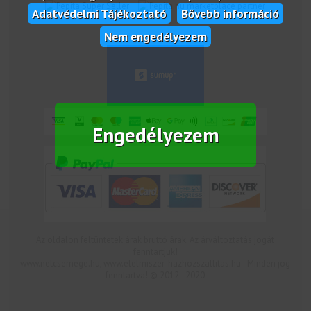
marketplace partner
Adatvédelmi Tájékoztató
Bővebb információ
Nem engedélyezem
Engedélyezem
Az oldalon feltüntetek árak bruttó árak. Az árváltoztatás jogát
fenntartjuk!
www.netcsemege.hu, www.elelmiszer-hazhozszallitas.hu - Minden jog
fenntartva! © 2012 - 2020