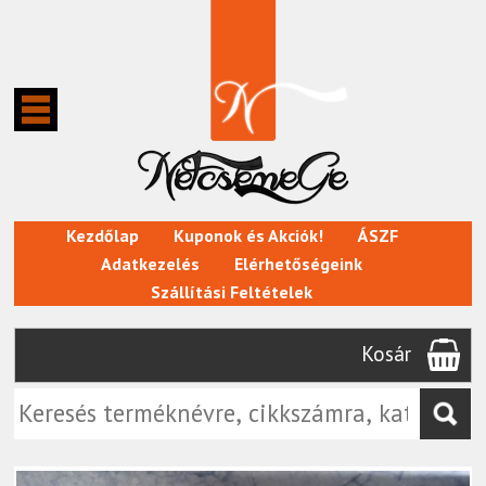
Kezdőlap
Kuponok és Akciók!
ÁSZF
Adatkezelés
Elérhetőségeink
Szállítási Feltételek
Kosár