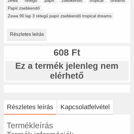
zewa
,
rétegű
,
papír
,
zsebkendő
,
tropical
,
dreams
,
Papír zsebkendő
,
Zewa 90 lap 3 rétegű papír zsebkendő tropical dreams
Részletes leírás
608 Ft
Ez a termék jelenleg nem
elérhető
Részletes leírás
Kapcsolatfelvétel
Termékleírás