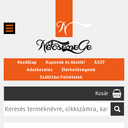
Kezdőlap
Kuponok és Akciók!
ÁSZF
Adatkezelés
Elérhetőségeink
Szállítási Feltételek
Kosár