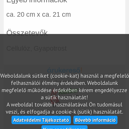
ca. 20 cm x ca. 21 cm
Összetevők
Cellulóz, Gyapotrost
Weboldalunk sütiket (cookie-kat) használ a megfelelő
felhasználói élmény érdekében. Weboldalunk
Árukereső.hu
megfelelő működése érdekében kérem engedélyezze
a sütik használatát!
A weboldal további használatával Ön tudomásul
veszi, és elfogadja a cookie-k (sütik) használatát.
marketplace partner
Adatvédelmi Tájékoztató
Bővebb információ