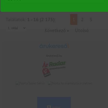
Találatok:
1 - 16 (2 175)
1
2
3
Következő »
Utolsó
Árukereső.hu
marketplace partner