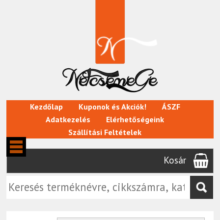
Kezdőlap
Kuponok és Akciók!
ÁSZF
Adatkezelés
Elérhetőségeink
Szállítási Feltételek
Kosár