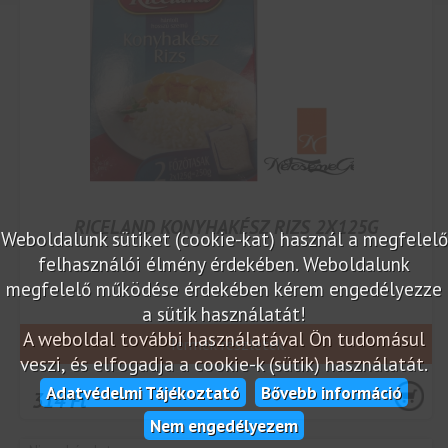
RICELAND KONYHAKÉSZ RIZS 2X125G
Weboldalunk sütiket (cookie-kat) használ a megfelelő
felhasználói élmény érdekében. Weboldalunk
megfelelő működése érdekében kérem engedélyezze
a sütik használatát!
A weboldal további használatával Ön tudomásul
Termék részletek
veszi, és elfogadja a cookie-k (sütik) használatát.
Adatvédelmi Tájékoztató
Bővebb információ
314 Ft
Nem engedélyezem