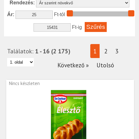
Rendezés:
Ár:
Ft-tól
Ft-ig
Találatok:
1 - 16 (2 175)
1
2
3
Következő »
Utolsó
Nincs készleten