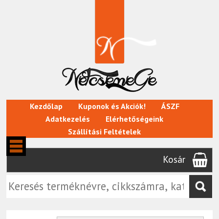
Kezdőlap
Kuponok és Akciók!
ÁSZF
Adatkezelés
Elérhetőségeink
Szállítási Feltételek
Kosár