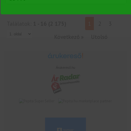
Találatok:
1 - 16 (2 175)
1
2
3
Következő »
Utolsó
Árukereső.hu
marketplace partner