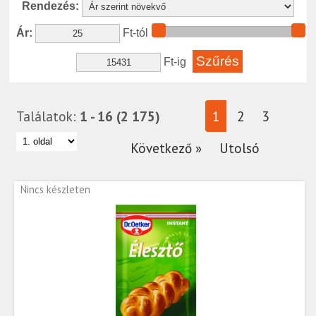
Rendezés:
Ár:
Ft-tól
Ft-ig
Találatok:
1 - 16 (2 175)
1
2
3
Következő »
Utolsó
Nincs készleten