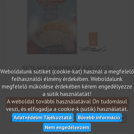
RICELAND KONYHAKÉSZ RIZS 2X125G
Weboldalunk sütiket (cookie-kat) használ a megfelelő
felhasználói élmény érdekében. Weboldalunk
megfelelő működése érdekében kérem engedélyezze
a sütik használatát!
A weboldal további használatával Ön tudomásul
Termék részletek
veszi, és elfogadja a cookie-k (sütik) használatát.
Adatvédelmi Tájékoztató
Bővebb információ
314 Ft
Nem engedélyezem