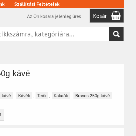
nk
Szállítási Feltételek
Kosár
Az Ön kosara jelenleg üres
50g kávé
kávé
,
Kávék
,
Teák
,
Kakaók
,
Bravos 250g kávé
s