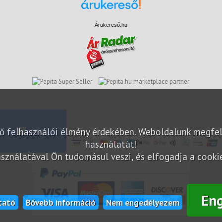
Árukereső.hu
marketplace partner
elő felhasználói élmény érdekében. Weboldalunk megfe
használatát!
sználatával Ön tudomásul veszi, és elfogadja a cookie-
En
tató
Bővebb információ
Nem engedélyezem