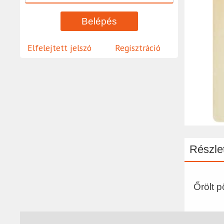
Elfelejtett jelszó
Regisztráció
Részlet
Őrölt p