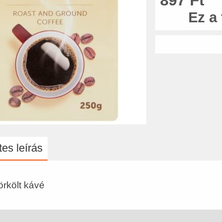
897 Ft
Ez a
es leírás
örkölt kávé