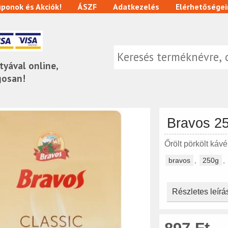
ponok és Akciók!
ÁSZF
Adatkezelés
Elérhetőségei
tyával online,
gosan!
Bravos 2
Őrölt pörkölt kávé
bravos
,
250g
,
Részletes leírá