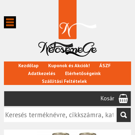
Kezdőlap
Kuponok és Akciók!
ÁSZF
Adatkezelés
Elérhetőségeink
Szállítási Feltételek
Kosár