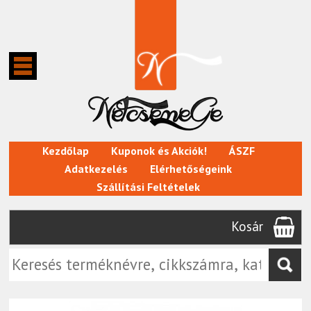
Kezdőlap
Kuponok és Akciók!
ÁSZF
Adatkezelés
Elérhetőségeink
Szállítási Feltételek
Kosár