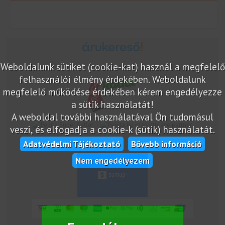
Weboldalunk sütiket (cookie-kat) használ a megfelelő
Árukereső.hu
felhasználói élmény érdekében. Weboldalunk
megfelelő működése érdekében kérem engedélyezze
a sütik használatát!
A weboldal további használatával Ön tudomásul
marketplace partner
veszi, és elfogadja a cookie-k (sütik) használatát.
Adatvédelmi Tájékoztató
Bővebb információ
Nem engedélyezem