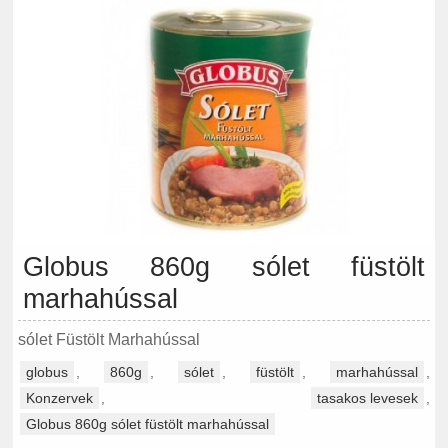
Globus 860g sólet füstölt
marhahússal
sólet Füstölt Marhahússal
globus
,
860g
,
sólet
,
füstölt
,
marhahússal
,
Konzervek
,
tasakos levesek
,
Globus 860g sólet füstölt marhahússal