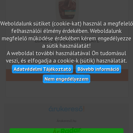
Weboldalunk sütiket (cookie-kat) használ a megfelelő
felhasználói élmény érdekében. Weboldalunk
megfelelő működése érdekében kérem engedélyezze
LORIN 1L TUSF.CHOCOLATE
a sütik használatát!
A weboldal további használatával Ön tudomásul
veszi, és elfogadja a cookie-k (sütik) használatát.
Adatvédelmi Tájékoztató
Bővebb információ
Termék részletek
Nem engedélyezem
Árukereső.hu