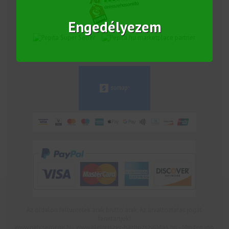
Engedélyezem
marketplace partner
Az oldalon feltüntetek árak bruttó árak. Az árváltoztatás jogát
fenntartjuk!
www.netcsemege.hu, www.elelmiszer-hazhozszallitas.hu - Minden jog