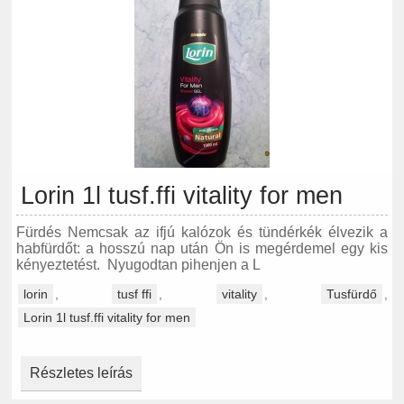
Lorin 1l tusf.ffi vitality for men
Fürdés Nemcsak az ifjú kalózok és tündérkék élvezik a
habfürdőt: a hosszú nap után Ön is megérdemel egy kis
kényeztetést. Nyugodtan pihenjen a L
lorin
,
tusf ffi
,
vitality
,
Tusfürdő
,
Lorin 1l tusf.ffi vitality for men
Részletes leírás