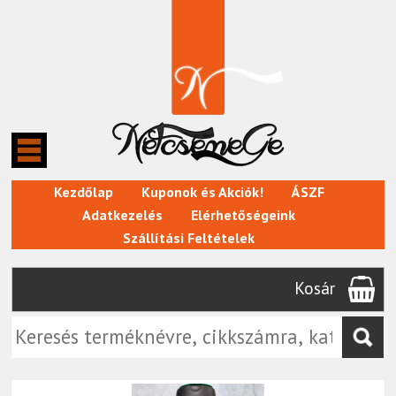
Kezdőlap
Kuponok és Akciók!
ÁSZF
Adatkezelés
Elérhetőségeink
Szállítási Feltételek
Kosár