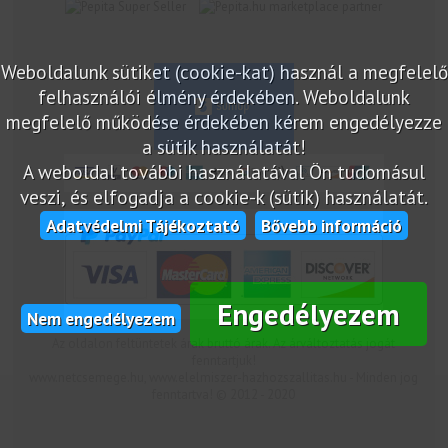
marketplace partner
Weboldalunk sütiket (cookie-kat) használ a megfelelő
felhasználói élmény érdekében. Weboldalunk
megfelelő működése érdekében kérem engedélyezze
a sütik használatát!
A weboldal további használatával Ön tudomásul
veszi, és elfogadja a cookie-k (sütik) használatát.
Adatvédelmi Tájékoztató
Bővebb információ
Engedélyezem
Nem engedélyezem
Az oldalon feltüntetek árak bruttó árak. Az árváltoztatás jogát
fenntartjuk!
www.netcsemege.hu, www.elelmiszer-hazhozszallitas.hu - Minden jog
fenntartva! © 2012 - 2020