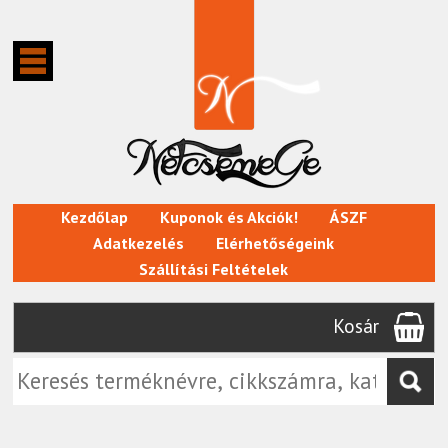
Kezdőlap
Kuponok és Akciók!
ÁSZF
Adatkezelés
Elérhetőségeink
Szállítási Feltételek
Kosár