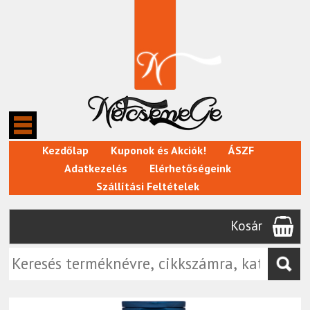
Kezdőlap
Kuponok és Akciók!
ÁSZF
Adatkezelés
Elérhetőségeink
Szállítási Feltételek
Kosár