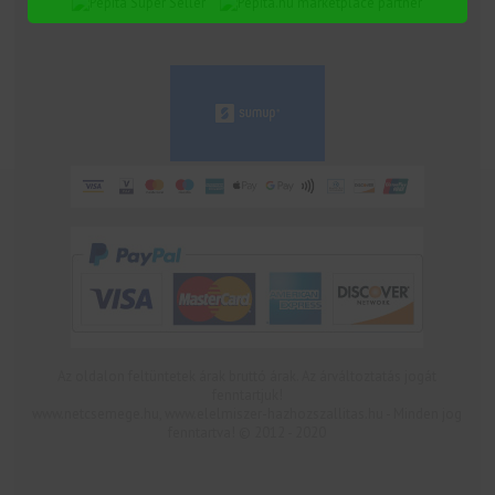
marketplace partner
Az oldalon feltüntetek árak bruttó árak. Az árváltoztatás jogát
fenntartjuk!
www.netcsemege.hu, www.elelmiszer-hazhozszallitas.hu - Minden jog
fenntartva! © 2012 - 2020