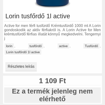
Lorin tusfőrdő 1l active
Active for men férfi tusfürdő Krémtusfürdő 1000 ml A Lorin
gondoskodik az aktív férfiakról is. A Lorin Active for Men
krémtusfürdő férfias illatát könnyű megkedvelni. Tengernyi
j
lorin
,
tusfőrdő
,
active
,
Tusfürdő
,
Lorin tusfőrdő 1l active
Részletes leírás
1 109 Ft
Ez a termék jelenleg nem
elérhető