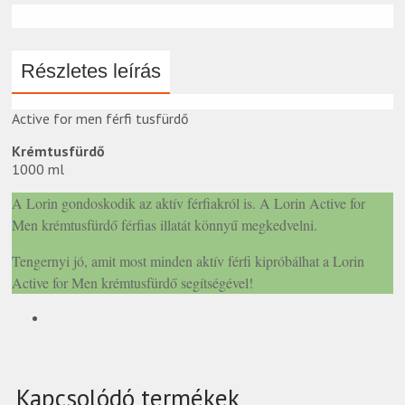
Részletes leírás
Active for men férfi tusfürdő
Krémtusfürdő
1000 ml
A Lorin gondoskodik az aktív férfiakról is. A Lorin Active for
Men krémtusfürdő férfias illatát könnyű megkedvelni.
Tengernyi jó, amit most minden aktív férfi kipróbálhat a Lorin
Active for Men krémtusfürdő segítségével!
Kapcsolódó termékek