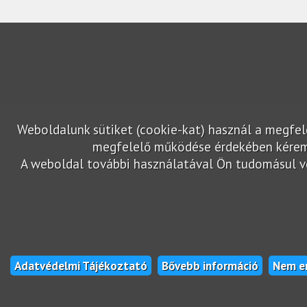
Weboldalunk sütiket (cookie-kat) használ a megfe
megfelelő működése érdekében kérem 
A weboldal további használatával Ön tudomásul ves
Adatvédelmi Tájékoztató
Bővebb információ
Nem e