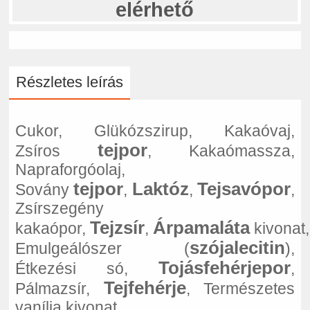
elérhető
Részletes leírás
Cukor, Glükózszirup, Kakaóvaj,
tejpor
Zsíros
, Kakaómassza,
Napraforgóolaj,
tejpor
Laktóz
Tejsavópor
Sovány
,
,
,
Zsírszegény
Tejzsír
Árpamaláta
kakaópor,
,
kivonat,
szójalecitin
Emulgeálószer (
),
Tojásfehérjepor
Étkezési só,
,
Tejfehérje
Pálmazsír,
, Természetes
vanília kivonat