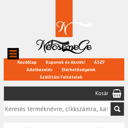
Kezdőlap
Kuponok és Akciók!
ÁSZF
Adatkezelés
Elérhetőségeink
Szállítási Feltételek
Kosár