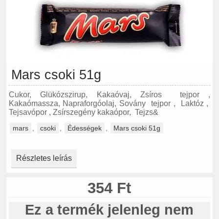
Mars csoki 51g
Cukor, Glükózszirup, Kakaóvaj, Zsíros tejpor ,
Kakaómassza, Napraforgóolaj, Sovány tejpor , Laktóz ,
Tejsavópor , Zsírszegény kakaópor, Tejzs&
mars
,
csoki
,
Édességek
,
Mars csoki 51g
Részletes leírás
354 Ft
Ez a termék jelenleg nem