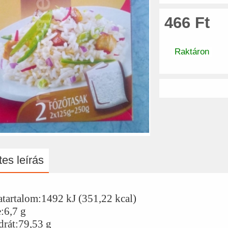
466 Ft
Raktáron
es leírás
atartalom:1492 kJ (351,22 kcal)
:6,7 g
drát:79,53 g