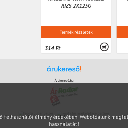
RIZS 2X125G
Termék részletek
314 Ft
Árukereső.hu
marketplace partner
elő felhasználói élmény érdekében. Weboldalunk megfe
használatát!