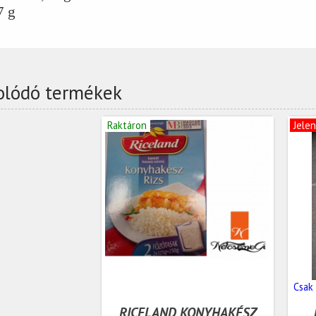
7 g
olódó termékek
Raktáron
Jele
Csak
RICELAND KONYHAKÉSZ