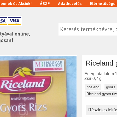
ponok és Akciók!
ÁSZF
Adatkezelés
Elérhetőségei
tyával online,
gosan!
Riceland 
Energiatartalom:
Zsír:0,7 g
riceland
,
gyors
Riceland gyors ri
Részletes leírá