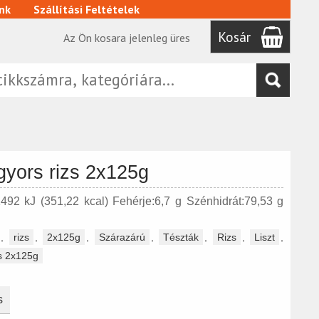
nk
Szállítási Feltételek
Kosár
Az Ön kosara jelenleg üres
gyors rizs 2x125g
1492 kJ (351,22 kcal) Fehérje:6,7 g Szénhidrát:79,53 g
,
rizs
,
2x125g
,
Szárazárú
,
Tészták
,
Rizs
,
Liszt
,
zs 2x125g
s