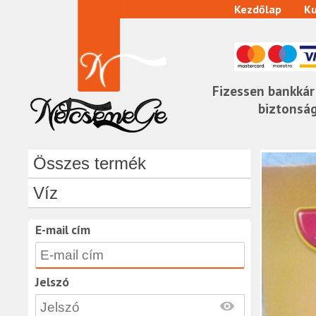
Kezdőlap
Ku
Fizessen bankkár
biztonsá
Összes termék
Víz
E-mail cím
Jelszó