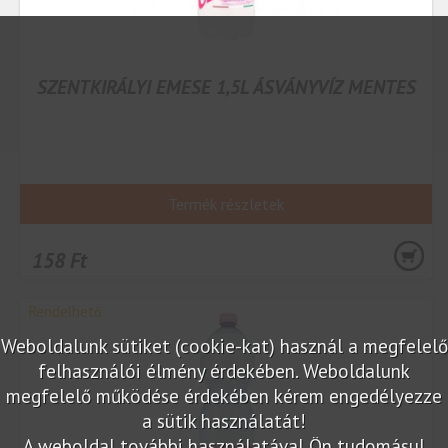
SZENTKIRÁLYI EMESE 1,5L ÁSVÁNYVÍZ MENTES
Termék részletek
158 Ft
Rendelhető
Weboldalunk sütiket (cookie-kat) használ a megfelelő
felhasználói élmény érdekében. Weboldalunk
megfelelő működése érdekében kérem engedélyezze
a sütik használatát!
A weboldal további használatával Ön tudomásul