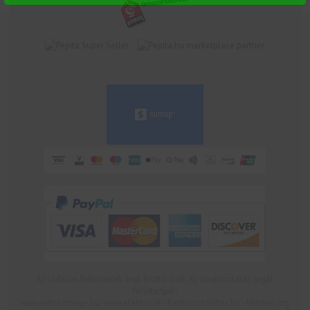
marketplace partner
Az oldalon feltüntetek árak bruttó árak. Az árváltoztatás jogát
fenntartjuk!
www.netcsemege.hu, www.elelmiszer-hazhozszallitas.hu - Minden jog