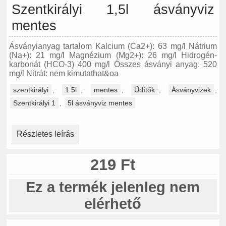
Szentkirályi 1,5l ásványviz
mentes
Ásványianyag tartalom Kalcium (Ca2+): 63 mg/l Nátrium
(Na+): 21 mg/l Magnézium (Mg2+): 26 mg/l Hidrogén-
karbonát (HCO-3) 400 mg/l Összes ásványi anyag: 520
mg/l Nitrát: nem kimutathat&oa
szentkirályi
,
1 5l
,
mentes
,
Üdítők
,
Ásványvizek
,
Szentkirályi 1
,
5l ásványviz mentes
Részletes leírás
219 Ft
Ez a termék jelenleg nem
elérhető