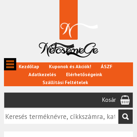
Kezdőlap
Kuponok és Akciók!
ÁSZF
Adatkezelés
Elérhetőségeink
Szállítási Feltételek
Kosár