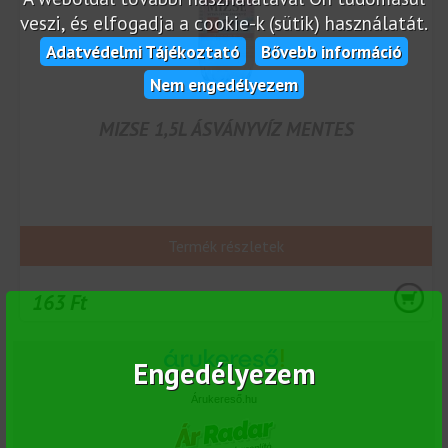
veszi, és elfogadja a cookie-k (sütik) használatát.
Adatvédelmi Tájékoztató
Bővebb információ
Nem engedélyezem
MIZSE 1,5L ÁSVÁNYVÍZ MENTES
Termék részletek
163 Ft
Engedélyezem
Árukereső.hu