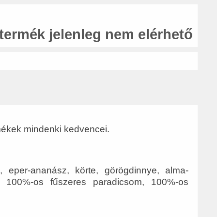
 termék jelenleg nem elérhető
rmékek mindenki kedvencei.
 eper-ananász, körte, görögdinnye, alma-
s, 100%-os fűszeres paradicsom, 100%-os