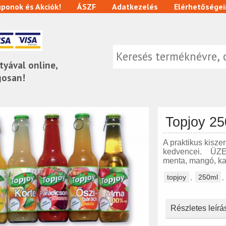
ponok és Akciók!
ÁSZF
Adatkezelés
Elérhetőségei
tyával online,
gosan!
Topjoy 2
A praktikus kisze
kedvencei. ÜZE
menta, mangó, ka
topjoy
,
250ml
,
Részletes leírá