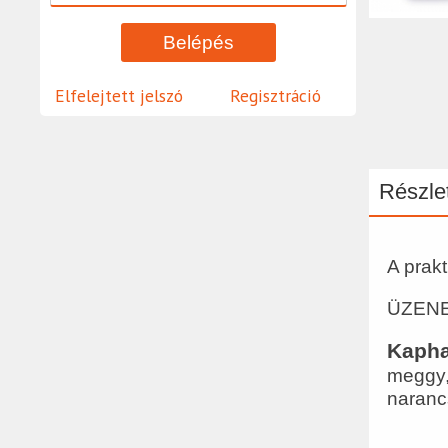
Elfelejtett jelszó
Regisztráció
Részlet
A prak
ÜZENE
Kapha
meggy,
naranc