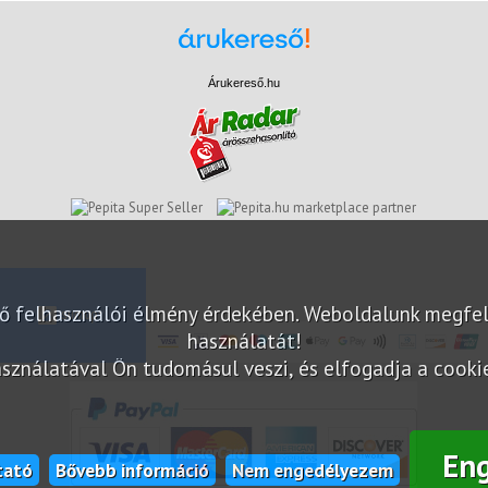
Árukereső.hu
marketplace partner
elő felhasználói élmény érdekében. Weboldalunk megfe
használatát!
sználatával Ön tudomásul veszi, és elfogadja a cookie-
En
tató
Bővebb információ
Nem engedélyezem