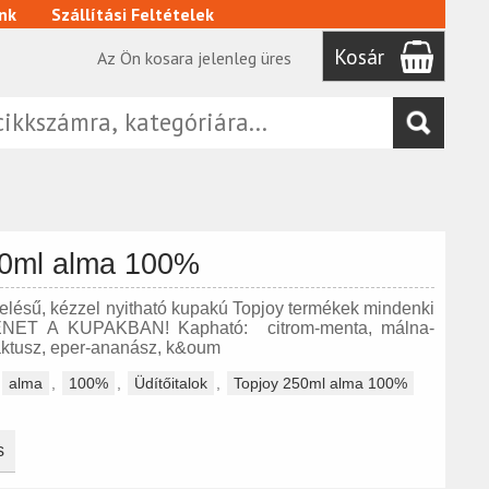
nk
Szállítási Feltételek
Kosár
Az Ön kosara jelenleg üres
50ml alma 100%
relésű, kézzel nyitható kupakú Topjoy termékek mindenki
NET A KUPAKBAN! Kapható: citrom-menta, málna-
ktusz, eper-ananász, k&oum
alma
,
100%
,
Üdítőitalok
,
Topjoy 250ml alma 100%
s