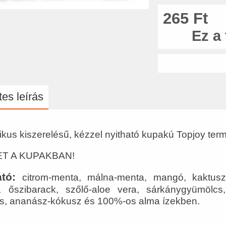
265 Ft
Ez a
es leírás
tikus kiszerelésű, kézzel nyitható kupakú Topjoy te
T A KUPAKBAN!
tó:
citrom-menta, málna-menta, mangó, kaktusz,
 őszibarack, szőlő-aloe vera, sárkánygyümölc
s, ananász-kókusz és 100%-os alma ízekben.