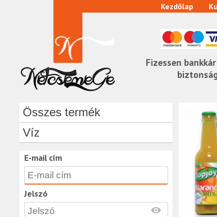
Kezdőlap
Ku
Fizessen bankkár
biztonsá
Összes termék
Víz
E-mail cím
Jelszó