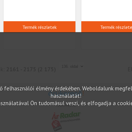
Termék részletek
Termék részlet
ok:
2161 - 2175 (2 175)
E
elő felhasználói élmény érdekében. Weboldalunk megfe
használatát!
sználatával Ön tudomásul veszi, és elfogadja a cookie-
Árukereső.hu