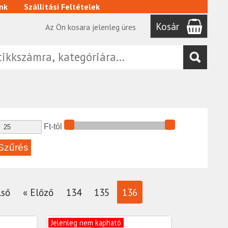
nk
Szállítási Feltételek
Kosár
Az Ön kosara jelenleg üres
Ft-tól
lső
« Előző
134
135
136
Jelenleg nem kapható