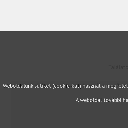
Találat
Weboldalunk sütiket (cookie-kat) használ a megfel
A weboldal további ha