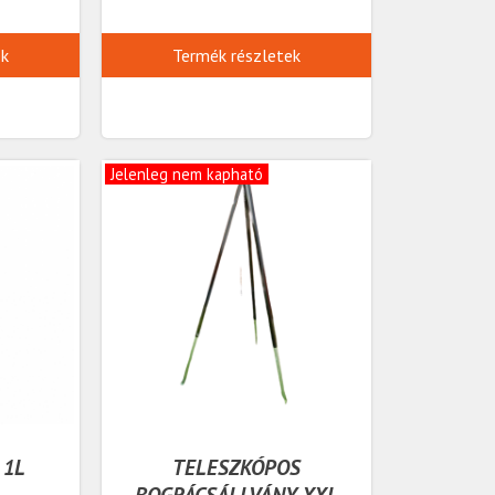
ek
Termék részletek
Jelenleg nem kapható
 1L
TELESZKÓPOS
BOGRÁCSÁLLVÁNY XXL