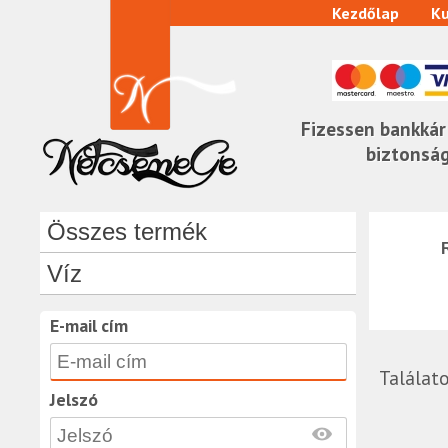
Kezdőlap
Ku
Fizessen bankkár
biztonsá
Összes termék
Víz
E-mail cím
Találat
Jelszó