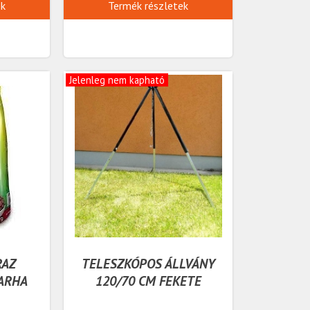
ek
Termék részletek
Jelenleg nem kapható
RAZ
TELESZKÓPOS ÁLLVÁNY
ARHA
120/70 CM FEKETE