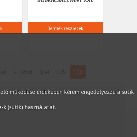
ek
Termék részletek
lső
« Előző
134
135
136
lelő működése érdekében kérem engedélyezze a sütik
k (sütik) használatát.