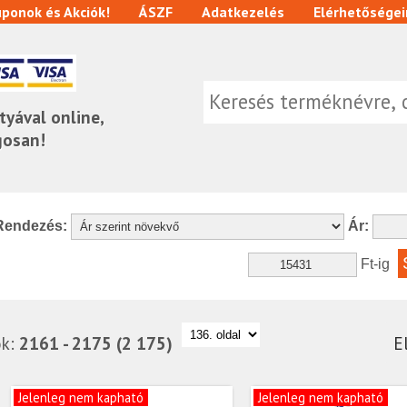
ponok és Akciók!
ÁSZF
Adatkezelés
Elérhetőségei
tyával online,
gosan!
Rendezés:
Ár:
Ft-ig
ok:
2161 - 2175 (2 175)
E
Jelenleg nem kapható
Jelenleg nem kapható