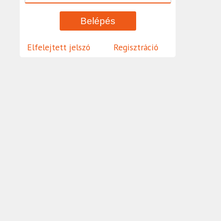
Elfelejtett jelszó
Regisztráció