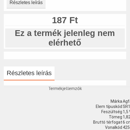
Részletes leírás
187 Ft
Ez a termék jelenleg nem
elérhető
Részletes leírás
Termékjellemzők
Márka
Agf
Elem típuskód
SR1
Feszültség
1,5
Tömeg
1,8
Bruttó térfogat
6 c
Vonalkód
425