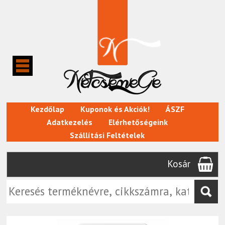
Kezdőlap
Kuponok és Akciók!
ÁSZF
Adatkezelés
Elérhetőségeink
Szállítási Feltételek
Kosár