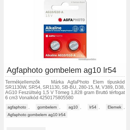
Agfaphoto gombelem ag10 lr54
Termékjellemzők Márka AgfaPhoto Elem típuskód
SR1130W, SR54, SR1130, SB-BU, 280-15, M, V389, D38,
AG10 Feszültség 1,5 V Tömeg 1,828 gram Bruttó térfogat
6 cm3 Vonalkód 4250175805580
agfaphoto
,
gombelem
,
ag10
,
lr54
,
Elemek
,
Agfaphoto gombelem ag10 lr54