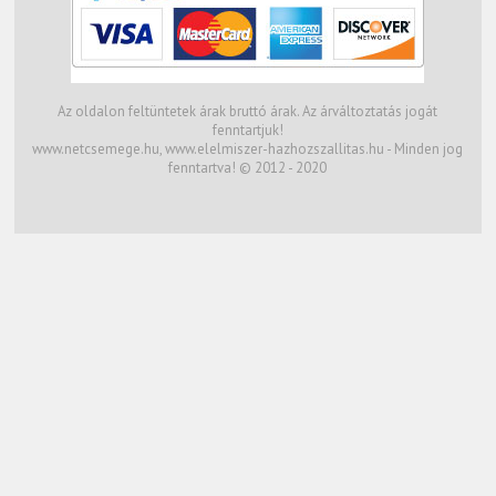
Az oldalon feltüntetek árak bruttó árak. Az árváltoztatás jogát
fenntartjuk!
www.netcsemege.hu, www.elelmiszer-hazhozszallitas.hu - Minden jog
fenntartva! © 2012 - 2020