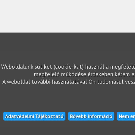
Weboldalunk sütiket (cookie-kat) használ a megfelel
megfelelő működése érdekében kérem en
A weboldal további használatával Ön tudomásul veszi,
Adatvédelmi Tájékoztató
Bővebb információ
Nem e