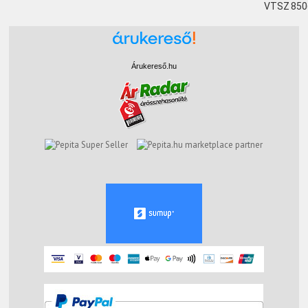
VTSZ
850
Árukereső.hu
marketplace partner