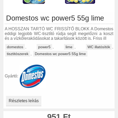
Domestos wc power5 55g lime
A HOSSZAN TARTÓ WC FRISSÍTŐ BLOKK A Domestos
eddigi legjobb WC-tisztító rúdja segít megelőzni a koszt
és a vízkőlerakódásokat a takarítások között is. Friss ill
domestos
,
power5
,
lime
,
WC illatósítók
,
tisztitószerek
,
Domestos wc power5 55g lime
Gyártó:
Részletes leírás
951 Ft