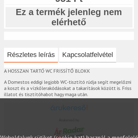
Ez a termék jelenleg nem
elérhető
Részletes leírás
Kapcsolatfelvétel
A HOSSZAN TARTÓ WC FRISSÍTŐ BLOKK
A Domestos eddigi legjobb WC-tisztító rúdja segít megelőzni
a koszt és a vízkőlerakódásokat a takarítások között is. Friss
illatot és tisztítóhabot hagy maga után.
Árukereső.hu
Weboldalunk sütiket (cookie-kat) használ a megfelelő