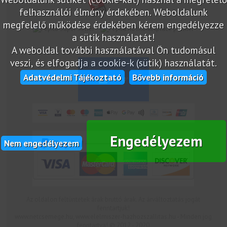
felhasználói élmény érdekében. Weboldalunk
megfelelő működése érdekében kérem engedélyezze
marketplace partner
a sütik használatát!
A weboldal további használatával Ön tudomásul
veszi, és elfogadja a cookie-k (sütik) használatát.
Adatvédelmi Tájékoztató
Bővebb információ
Engedélyezem
Nem engedélyezem
Az oldalon feltüntetek árak bruttó árak. Az árváltoztatás jogát
fenntartjuk!
www.netcsemege.hu, www.elelmiszer-hazhozszallitas.hu - Minden jog
fenntartva! © 2012 - 2020