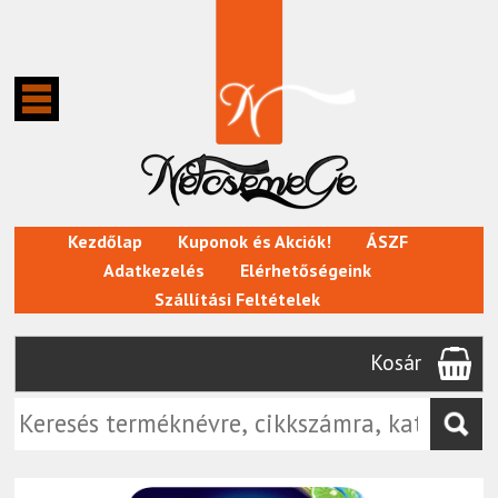
Kezdőlap
Kuponok és Akciók!
ÁSZF
Adatkezelés
Elérhetőségeink
Szállítási Feltételek
Kosár