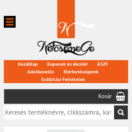
Kezdőlap
Kuponok és Akciók!
ÁSZF
Adatkezelés
Elérhetőségeink
Szállítási Feltételek
Kosár