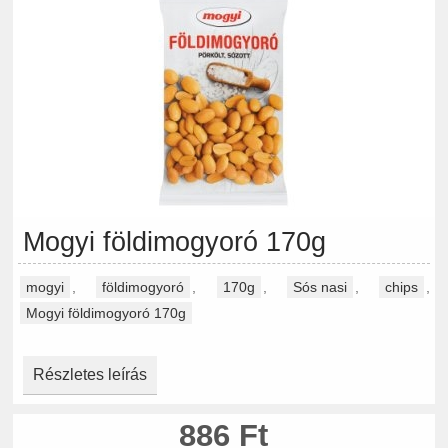
Mogyi földimogyoró 170g
mogyi
,
földimogyoró
,
170g
,
Sós nasi
,
chips
,
Mogyi földimogyoró 170g
Részletes leírás
886 Ft