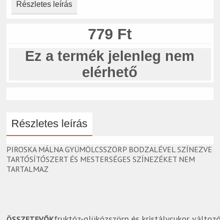
Részletes leírás
779 Ft
Ez a termék jelenleg nem
elérhető
Részletes leírás
PIROSKA MÁLNA GYÜMÖLCSSZÖRP BODZALÉVEL SZÍNEZVE
TARTÓSÍTÓSZERT ÉS MESTERSÉGES SZÍNEZÉKET NEM
TARTALMAZ
fruktóz-glükózszörp és kristálycukor változ
ÖSSZETEVŐK