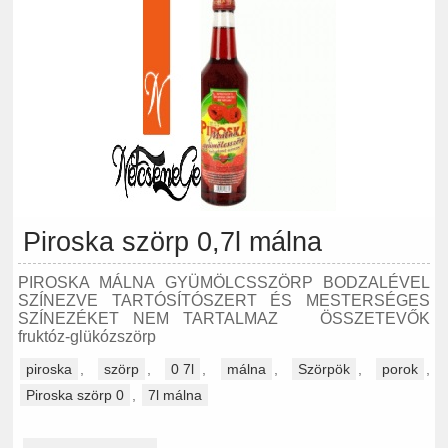
Piroska szörp 0,7l málna
PIROSKA MÁLNA GYÜMÖLCSSZÖRP BODZALÉVEL
SZÍNEZVE TARTÓSÍTÓSZERT ÉS MESTERSÉGES
SZÍNEZÉKET NEM TARTALMAZ ÖSSZETEVŐK
fruktóz-glükózszörp
piroska
,
szörp
,
0 7l
,
málna
,
Szörpök
,
porok
,
Piroska szörp 0
,
7l málna