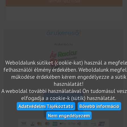
Termék részletek
Árukereső.hu
Weboldalunk sütiket (cookie-kat) használ a megfel
felhasználói élmény érdekében. Weboldalunk megfel
működése érdekében kérem engedélyezze a sütik
marketplace partner
használatát!
A weboldal további használatával Ön tudomásul veszi
elfogadja a cookie-k (sütik) használatát.
Adatvédelmi Tájékoztató
Bővebb információ
Nem engedélyezem