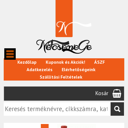
Kezdőlap
Kuponok és Akciók!
ÁSZF
Adatkezelés
Elérhetőségeink
Szállítási Feltételek
Kosár