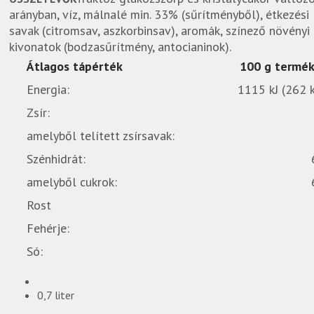
arányban, víz, málnalé min. 33% (sűrítményből), étkezési
savak (citromsav, aszkorbinsav), aromák, színező növényi
kivonatok (bodzasűrítmény, antocianinok).
Átlagos tápérték
100 g termé
Energia:
1115 kJ (262 k
Zsír:
amelyből telített zsírsavak:
Szénhidrát:
amelyből cukrok:
Rost
Fehérje:
Só:
0,7 liter