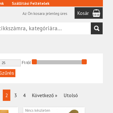
nk
Szállítási Feltételek
Kosár
Az Ön kosara jelenleg üres
Ft-tól
2
3
4
Következő »
Utolsó
Nincs készleten