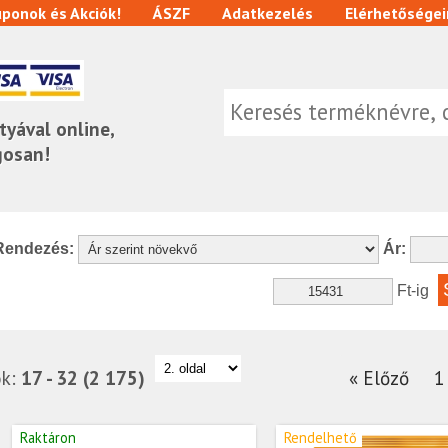
ponok és Akciók!
ÁSZF
Adatkezelés
Elérhetőségei
tyával online,
gosan!
Rendezés:
Ár:
Ft-ig
ok:
17 - 32 (2 175)
« Előző
1
Raktáron
Rendelhető