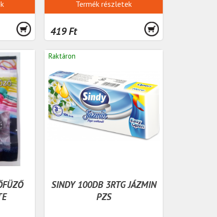
ek
Termék részletek
419 Ft
Raktáron
ŐFÜZŐ
SINDY 100DB 3RTG JÁZMIN
TE
PZS