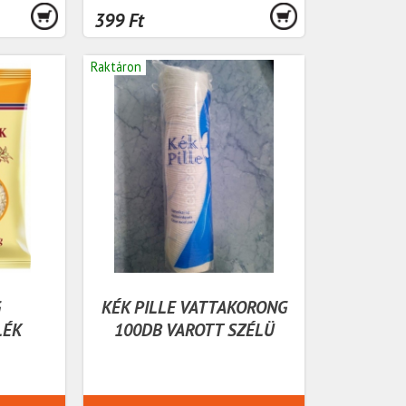
399 Ft
Raktáron
G
KÉK PILLE VATTAKORONG
LÉK
100DB VAROTT SZÉLÜ