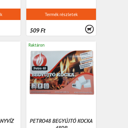
ek
Termék részletek
509 Ft
Raktáron
ÁNYVÍZ
PETRO48 BEGYÚJTÓ KOCKA
48DB