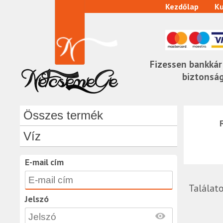
Kezdőlap
Ku
Fizessen bankkár
biztonsá
Összes termék
Víz
E-mail cím
Találat
Jelszó