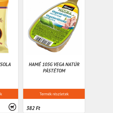
ZSOLA
HAMÉ 105G VEGA NATÚR
PÁSTÉTOM
ek
Termék részletek
382 Ft