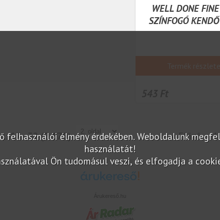
WELL DONE FINE
SZÍNFOGÓ KENDŐ
Termék részlet
543 Ft
ok:
17 - 32 (2 175)
« Előző
1
elő felhasználói élmény érdekében. Weboldalunk megfe
használatát!
sználatával Ön tudomásul veszi, és elfogadja a cookie-
Árukereső.hu