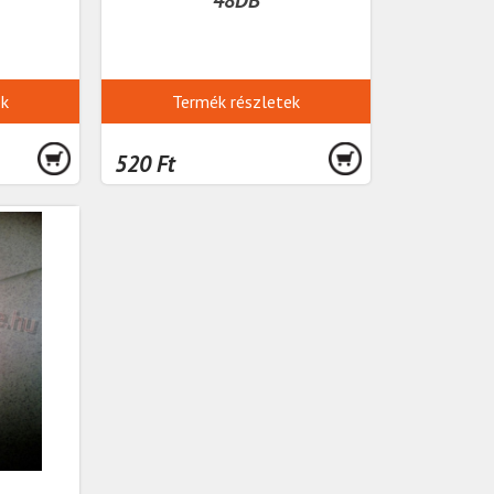
ek
Termék részletek
520 Ft