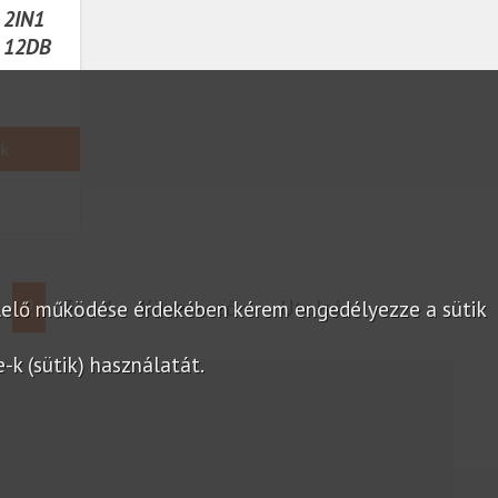
 2IN1
 12DB
ek
2
3
4
Következő »
Utolsó
lelő működése érdekében kérem engedélyezze a sütik
k (sütik) használatát.