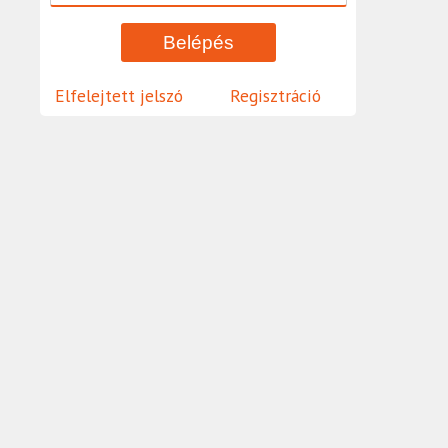
Elfelejtett jelszó
Regisztráció