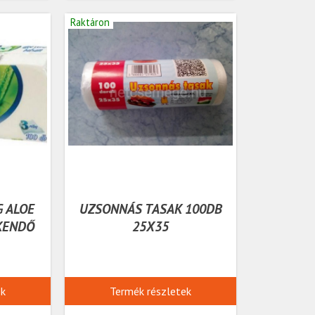
Raktáron
G ALOE
UZSONNÁS TASAK 100DB
KENDŐ
25X35
ek
Termék részletek