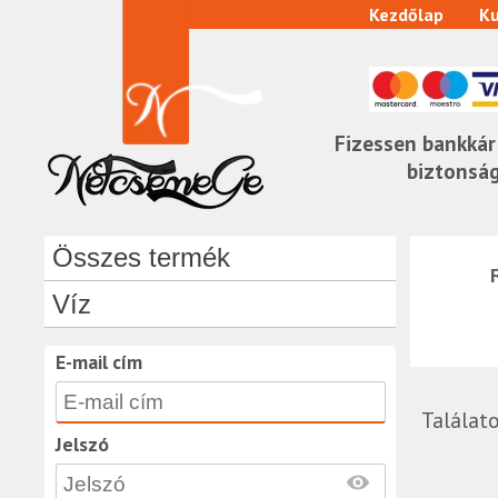
Kezdőlap
Ku
Fizessen bankkár
biztonsá
Összes termék
Víz
E-mail cím
Találat
Jelszó