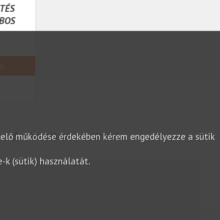
RTÉS
BOS
ek
2
3
Következő »
Utolsó
lelő működése érdekében kérem engedélyezze a sütik
k (sütik) használatát.