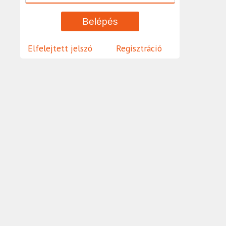
Elfelejtett jelszó
Regisztráció