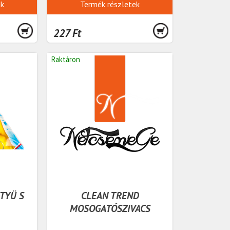
ek
Termék részletek
227 Ft
Raktáron
TYÜ S
CLEAN TREND
MOSOGATÓSZIVACS