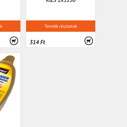
ek
Termék részletek
314 Ft