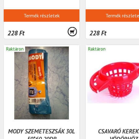
Termék részletek
Termék részlet
228 Ft
228 Ft
Raktáron
Raktáron
MODY SZEMETESZSÁK 30L
CSAVARÓ KEREK
50*60 20DB
VÖDÖRHÖZ