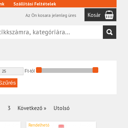
nk
Szállítási Feltételek
Kosár
Az Ön kosara jelenleg üres
Ft-tól
2
3
Következő »
Utolsó
Rendelhető