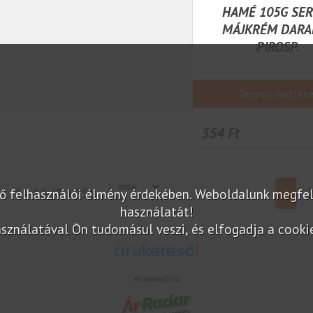
HAMÉ 105G SE
MÁJKRÉM DARA
PIROSP.
Termék részlet
354 Ft
ok:
1 - 16 (2 175)
1
elő felhasználói élmény érdekében. Weboldalunk megfe
használatát!
sználatával Ön tudomásul veszi, és elfogadja a cookie-
Árukereső.hu