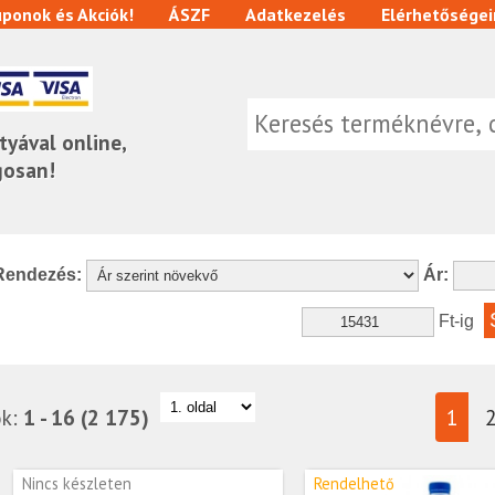
ponok és Akciók!
ÁSZF
Adatkezelés
Elérhetőségei
tyával online,
gosan!
Rendezés:
Ár:
Ft-ig
ok:
1 - 16 (2 175)
1
Nincs készleten
Rendelhető