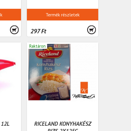
ek
Termék részletek
297 Ft
Raktáron
 12L
RICELAND KONYHAKÉSZ
RIZS 2X125G