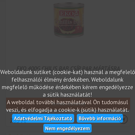
EKO 400G CHILIS BAB CSÍP.PAR.MÁRTÁSBA
Weboldalunk sütiket (cookie-kat) használ a megfelelő
felhasználói élmény érdekében. Weboldalunk
megfelelő működése érdekében kérem engedélyezze
a sütik használatát!
A weboldal további használatával Ön tudomásul
Termék részletek
veszi, és elfogadja a cookie-k (sütik) használatát.
Adatvédelmi Tájékoztató
Bővebb információ
705 Ft
Nem engedélyezem