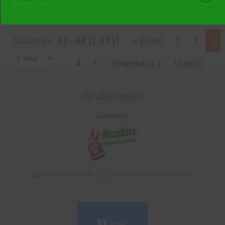
Találatok:
33 - 48 (2 175)
« Előző
1
2
3
4
5
Következő »
Utolsó
Árukereső.hu
marketplace partner