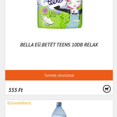
BELLA EÜ.BETÉT TEENS 10DB RELAX
Termék részletek
555 Ft
Előrendelhető