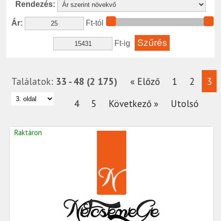
Rendezés:
Ár:
Ft-tól
Ft-ig
Találatok:
33 - 48 (2 175)
« Előző
1
2
3
4
5
Következő »
Utolsó
Raktáron