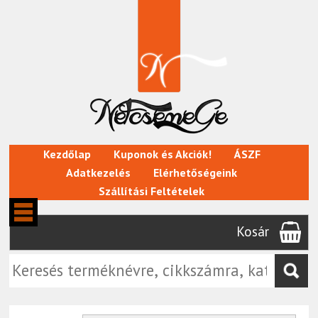
Kezdőlap
Kuponok és Akciók!
ÁSZF
Adatkezelés
Elérhetőségeink
Szállítási Feltételek
Kosár